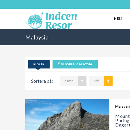
HEM
Malaysia
RESOR
ÖVERSIKT MALAYSIA
Sortera på:
namn
pris
Malaysi
Mount 
Poring
Dagar)