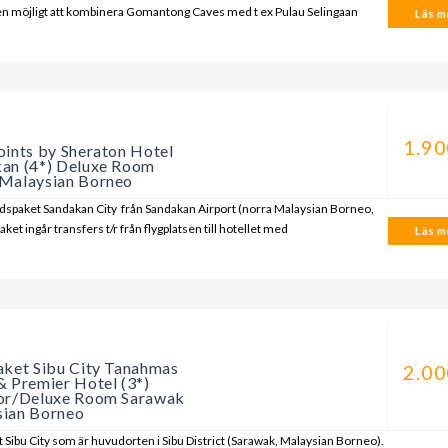
en möjligt att kombinera Gomantong Caves med t ex Pulau Selingaan
Läs me
a
1.90
oints by Sheraton Hotel
an (4*) Deluxe Room
Malaysian Borneo
spaket Sandakan City från Sandakan Airport (norra Malaysian Borneo,
paket ingår transfers t/r från flygplatsen till hotellet med
Läs me
a
aket Sibu City Tanahmas
2.00
& Premier Hotel (3*)
or/Deluxe Room Sarawak
ian Borneo
t Sibu City som är huvudorten i Sibu District (Sarawak, Malaysian Borneo).