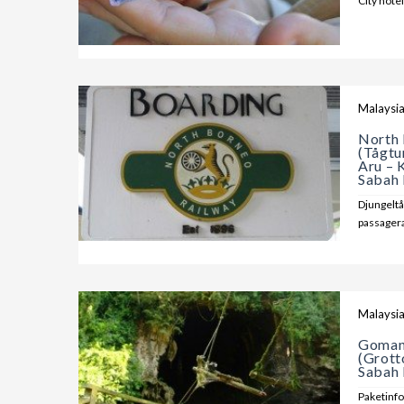
City hote
Malaysi
North 
(Tågtu
Aru – 
Sabah 
Djungelt
passagera
Malaysi
Goman
(Grott
Sabah 
Paketinfo