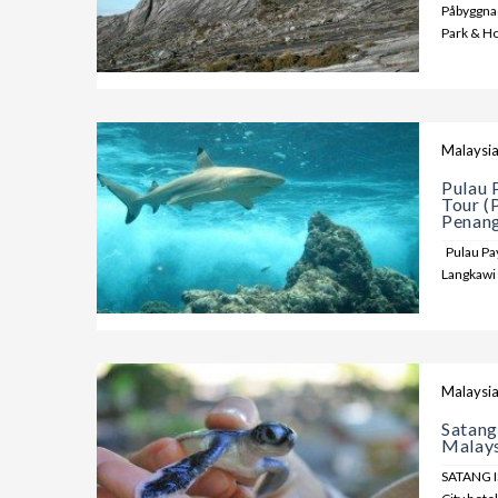
Påbyggnad
Park & Ho
Malaysi
Pulau 
Tour (
Penang
Pulau Pa
Langkawi 
Malaysi
Satang
Malays
SATANG I