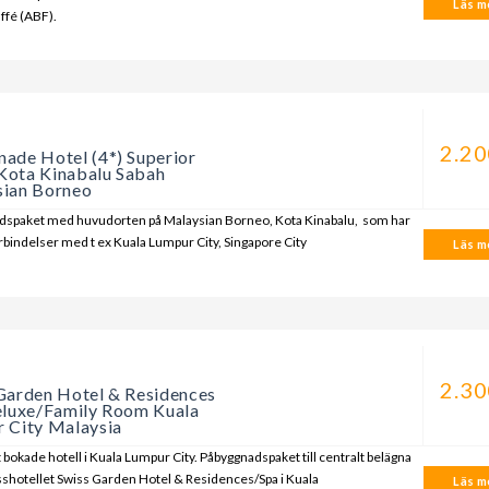
Läs me
ffé (ABF).
a
2.20
ade Hotel (4*) Superior
ota Kinabalu Sabah
ian Borneo
dspaket med huvudorten på Malaysian Borneo, Kota Kinabalu, som har
örbindelser med t ex Kuala Lumpur City, Singapore City
Läs me
a
2.30
Garden Hotel & Residences
eluxe/Family Room Kuala
 City Malaysia
 bokade hotell i Kuala Lumpur City. Påbyggnadspaket till centralt belägna
sshotellet Swiss Garden Hotel & Residences/Spa i Kuala
Läs me