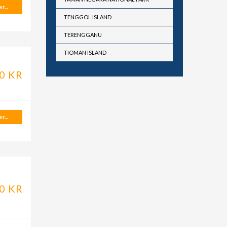
r...
TENGGOL ISLAND
TERENGGANU
TIOMAN ISLAND
0 KR
r...
0 KR