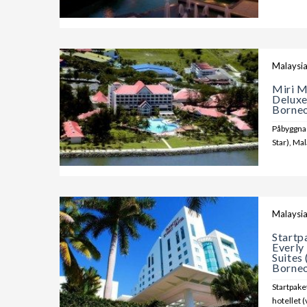
Malaysi
Miri M
Deluxe
Borne
Påbyggnad
Star), Ma
Malaysi
Startp
Everly
Suites
Borne
Startpaket
hotellet 