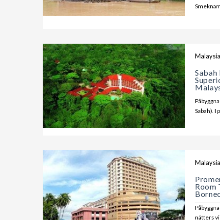
Smeknamn
Malaysi
Sabah 
Superi
Malays
Påbyggnad
Sabah). I 
Malaysi
Promen
Room 
Borne
Påbyggnad
nätters v