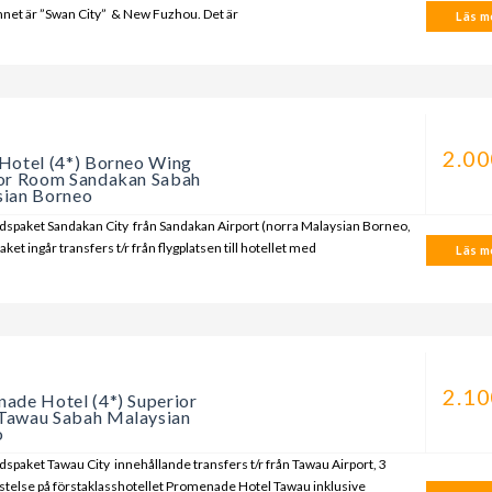
et är ”Swan City” & New Fuzhou. Det är
Läs me
a
2.00
Hotel (4*) Borneo Wing
or Room Sandakan Sabah
ian Borneo
spaket Sandakan City från Sandakan Airport (norra Malaysian Borneo,
paket ingår transfers t/r från flygplatsen till hotellet med
Läs me
a
2.10
ade Hotel (4*) Superior
Tawau Sabah Malaysian
o
spaket Tawau City innehållande transfers t/r från Tawau Airport, 3
istelse på förstaklasshotellet Promenade Hotel Tawau inklusive