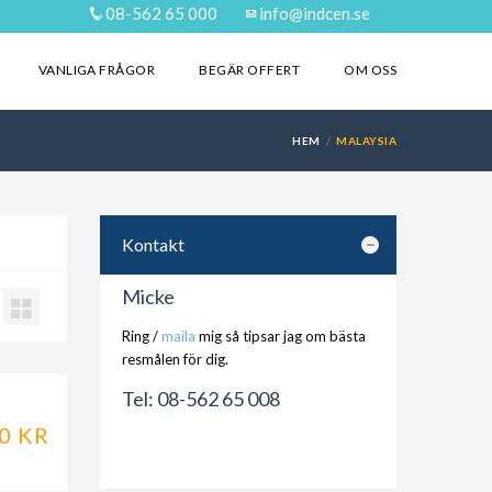
08-562 65 000
info@indcen.se
VANLIGA FRÅGOR
BEGÄR OFFERT
OM OSS
HEM
MALAYSIA
Kontakt
Micke
Ring /
maila
mig så tipsar jag om bästa
resmålen för dig.
Tel: 08-562 65 008
0 KR