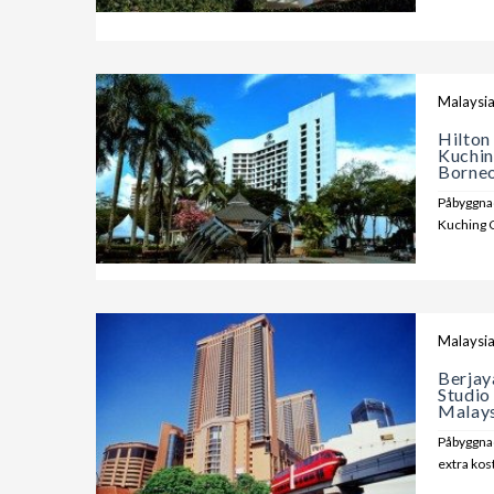
Malaysi
Hilton
Kuchin
Borne
Påbyggnad
Kuching Ci
Malaysi
Berjay
Studio
Malay
Påbyggnad
extra kos