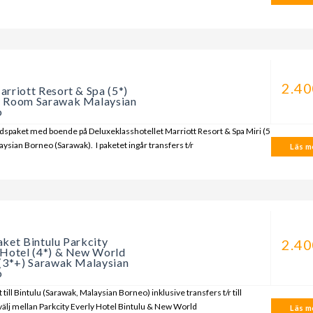
a
2.40
arriott Resort & Spa (5*)
 Room Sarawak Malaysian
o
spaket med boende på Deluxeklasshotellet Marriott Resort & Spa Miri (5
laysian Borneo (Sarawak). I paketet ingår transfers t/r
Läs me
a
aket Bintulu Parkcity
2.40
 Hotel (4*) & New World
 (3*+) Sarawak Malaysian
o
 till Bintulu (Sarawak, Malaysian Borneo) inklusive transfers t/r till
(välj mellan Parkcity Everly Hotel Bintulu & New World
Läs me