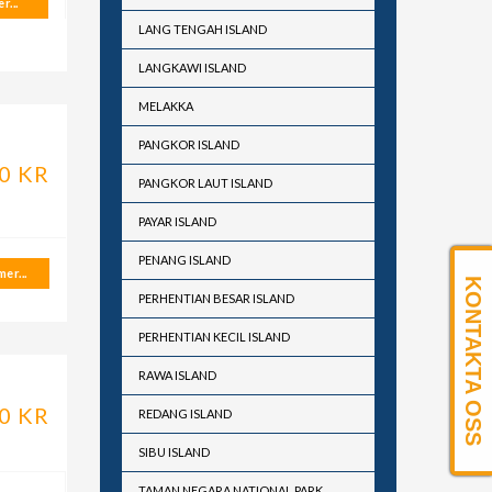
r...
LANG TENGAH ISLAND
LANGKAWI ISLAND
MELAKKA
PANGKOR ISLAND
0 KR
PANGKOR LAUT ISLAND
PAYAR ISLAND
PENANG ISLAND
er...
KONTAKTA OSS
PERHENTIAN BESAR ISLAND
PERHENTIAN KECIL ISLAND
RAWA ISLAND
0 KR
REDANG ISLAND
SIBU ISLAND
TAMAN NEGARA NATIONAL PARK