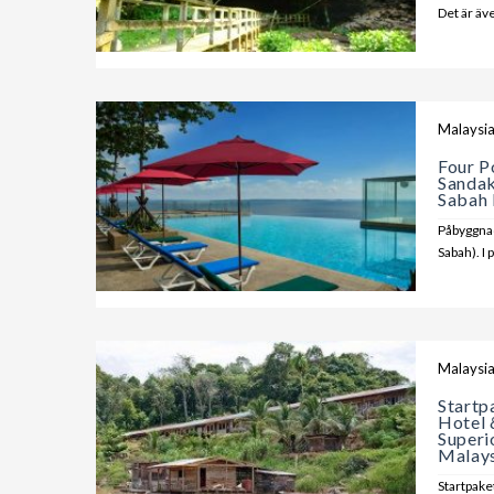
Det är äv
Malaysi
Four P
Sandak
Sabah 
Påbyggnad
Sabah). I 
Malaysi
Startp
Hotel 
Superi
Malays
Startpake