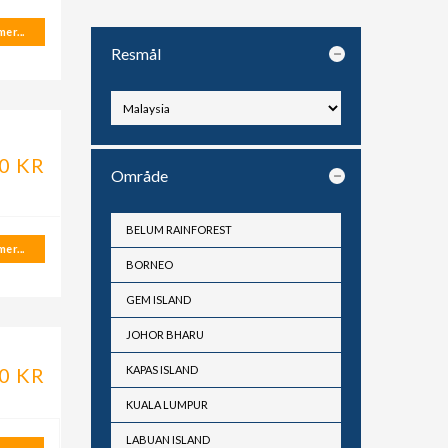
er...
Resmål
0 KR
Område
BELUM RAINFOREST
er...
BORNEO
GEM ISLAND
JOHOR BHARU
0 KR
KAPAS ISLAND
KUALA LUMPUR
LABUAN ISLAND