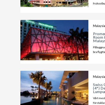
frukostbu
Malaysi
Promen
Room K
Malays
Påbyggna
bra flygf
Malaysi
Swiss 
(4*) D
Lumpur
Vårt mest
förstakla