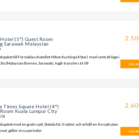
a
2.50
 Hotel (5*) Guest Room
g Sarawak Malaysian
o
spaket till Förstaklasshotellet Hilton Kuching (4 Star) med centralt läge i
ty (Malaysian Borneo, Sarawak). Ingår transfers t/r till
Läs me
a
2.60
a Times Square Hotel (4*)
 Room Kuala Lumpur City
sia
spaket med en gratis natt (betala för 3 nätter och erhåll en 4:e natt utan
tnad, gäller vissa perioder
Läs me