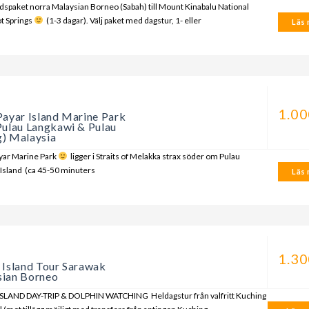
spaket norra Malaysian Borneo (Sabah) till Mount Kinabalu National
t Springs
(1-3 dagar). Välj paket med dagstur, 1- eller
Läs m
a
1.00
Payar Island Marine Park
Pulau Langkawi & Pulau
) Malaysia
yar Marine Park
ligger i Straits of Melakka strax söder om Pulau
Island (ca 45-50 minuters
Läs m
a
1.30
 Island Tour Sarawak
ian Borneo
SLAND DAY-TRIP & DOLPHIN WATCHING Heldagstur från valfritt Kuching