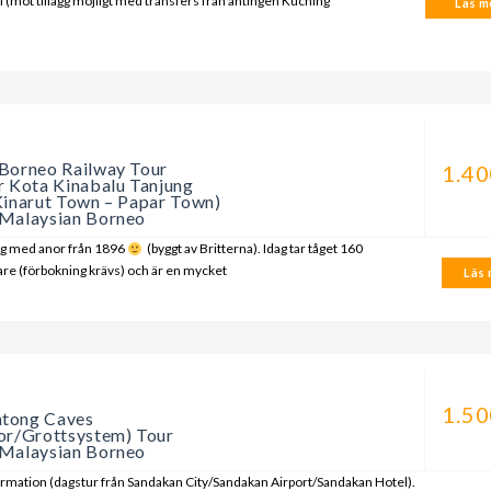
ll (mot tillägg möjligt med transfers från antingen Kuching
Läs me
a
Borneo Railway Tour
1.40
r Kota Kinabalu Tanjung
Kinarut Town – Papar Town)
Malaysian Borneo
åg med anor från 1896
(byggt av Britterna). Idag tar tåget 160
re (förbokning krävs) och är en mycket
Läs m
a
1.50
tong Caves
or/Grottsystem) Tour
Malaysian Borneo
rmation (dagstur från Sandakan City/Sandakan Airport/Sandakan Hotel).