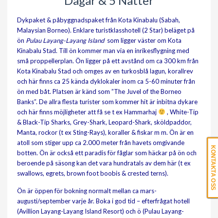
Dagar & 5 Nätter
Dykpaket & påbyggnadspaket från Kota Kinabalu (Sabah,
Malaysian Borneo). Enklare turistklasshotell (2 Star) beläget på
ön
Pulau Layang-Layang Island
som ligger väster om Kota
Kinabalu Stad. Till ön kommer man via en inrikesflygning med
små proppellerplan. Ön ligger på ett avstånd om ca 300 km från
Kota Kinabalu Stad och omges av en turkosblå lagun, korallrev
och här finns ca 25 kända dyklokaler inom ca 5-60 minuter från
ön med båt. Platsen är känd som ”The Juvel of the Borneo
Banks”.
De allra flesta turister som kommer hit är inbitna dykare
och här finns möjligheter att få se t ex Hammarhaj
, White-Tip
& Black-Tip Sharks, Grey-Shark, Leopard-Shark, sköldpaddor,
Manta, rockor (t ex Sting-Rays), koraller & fiskar m m. Ön är en
atoll som stiger upp ca 2.000 meter från havets omgivande
KONTAKTA OSS
botten. Ön är också ett paradis för fåglar som häckar på ön och
beroende på säsong kan det vara hundratals av dem här (t ex
swallows, egrets, brown foot boobis & crested terns).
Ön är öppen för bokning normalt mellan ca mars-
augusti/september varje år. Boka i god tid – efterfrågat hotell
(Avillion Layang-Layang Island Resort) och ö (Pulau Layang-