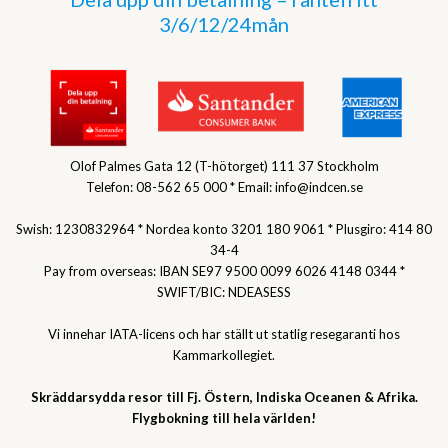
3/6/12/24mån
Olof Palmes Gata 12 (T-hötorget) 111 37 Stockholm
Telefon: 08-562 65 000 * Email: info@indcen.se
Swish: 1230832964 * Nordea konto 3201 180 9061 * Plusgiro: 414 80
34-4
Pay from overseas: IBAN SE97 9500 0099 6026 4148 0344 *
SWIFT/BIC: NDEASESS
Vi innehar IATA-licens och har ställt ut statlig resegaranti hos
Kammarkollegiet.
Skräddarsydda resor till Fj. Östern, Indiska Oceanen & Afrika.
Flygbokning till hela världen!