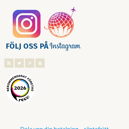
Dela upp din betalning – räntefritt