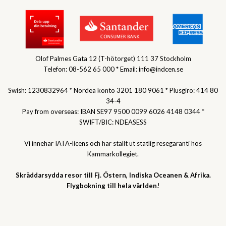
Olof Palmes Gata 12 (T-hötorget) 111 37 Stockholm
Telefon: 08-562 65 000 * Email: info@indcen.se
Swish: 1230832964 * Nordea konto 3201 180 9061 * Plusgiro: 414 80
34-4
Pay from overseas: IBAN SE97 9500 0099 6026 4148 0344 *
SWIFT/BIC: NDEASESS
Vi innehar IATA-licens och har ställt ut statlig resegaranti hos
Kammarkollegiet.
Skräddarsydda resor till Fj. Östern, Indiska Oceanen & Afrika.
Flygbokning till hela världen!