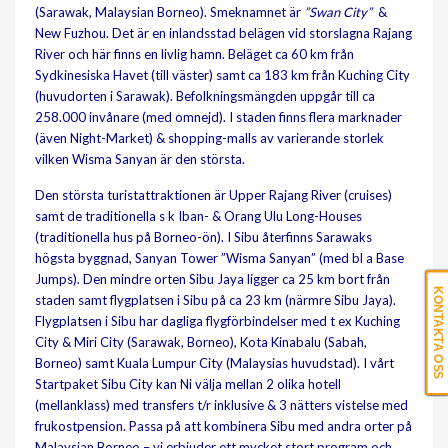
(Sarawak, Malaysian Borneo). Smeknamnet är
”Swan City”
&
New Fuzhou. Det är en inlandsstad belägen vid storslagna Rajang
River och här finns en livlig hamn. Beläget ca 60 km från
Sydkinesiska Havet (till väster) samt ca 183 km från Kuching City
(huvudorten i Sarawak). Befolkningsmängden uppgår till ca
258.000 invånare (med omnejd). I staden finns flera marknader
(även Night-Market) & shopping-malls av varierande storlek
vilken Wisma Sanyan är den största.
Den största turistattraktionen är Upper Rajang River (cruises)
samt de traditionella s k Iban- & Orang Ulu Long-Houses
(traditionella hus på Borneo-ön). I Sibu återfinns Sarawaks
högsta byggnad, Sanyan Tower ”Wisma Sanyan” (med bl a Base
Jumps). Den mindre orten Sibu Jaya ligger ca 25 km bort från
KONTAKTA OSS
staden samt flygplatsen i Sibu på ca 23 km (närmre Sibu Jaya).
Flygplatsen i Sibu har dagliga flygförbindelser med t ex Kuching
City & Miri City (Sarawak, Borneo), Kota Kinabalu (Sabah,
Borneo) samt Kuala Lumpur City (Malaysias huvudstad).
I vårt
Startpaket Sibu City kan Ni välja mellan 2 olika hotell
(mellanklass) med transfers t/r inklusive & 3 nätters vistelse med
frukostpension. Passa på att kombinera Sibu med andra orter på
Malaysian Borneo – vi erbjuder ett mycket stort program och