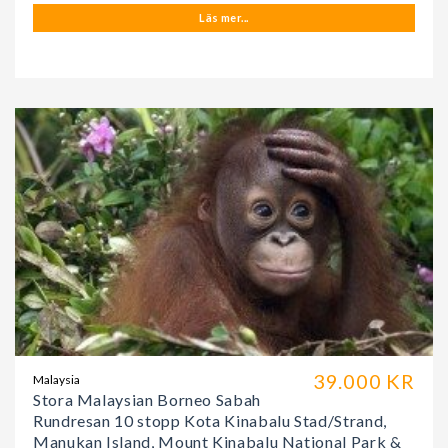
Läs mer...
39.000 KR
Malaysia
Stora Malaysian Borneo Sabah
Rundresan 10 stopp Kota Kinabalu Stad/Strand,
Manukan Island, Mount Kinabalu National Park &