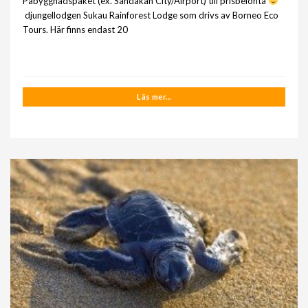
Påbyggnadspaket (ex. Sandakan City/Airport) till prisbelönta
djungellodgen Sukau Rainforest Lodge som drivs av Borneo Eco
Tours. Här finns endast 20
Läs mer...