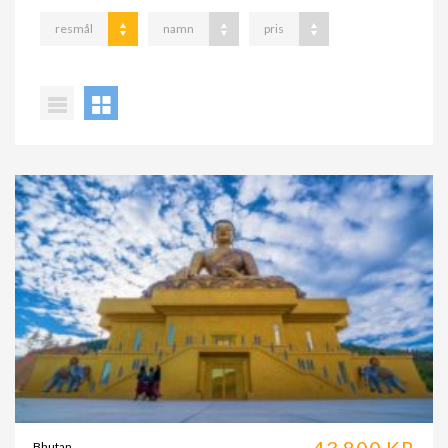
resmål
namn
pris
43.800 KR
Bhutan