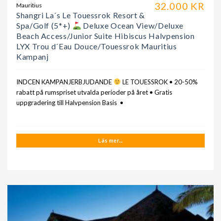
32.000 KR
Mauritius
Shangri La´s Le Touessrok Resort &
Spa/Golf (5*+)
Deluxe Ocean View/Deluxe
Beach Access/Junior Suite Hibiscus Halvpension
LYX Trou d´Eau Douce/Touessrok Mauritius
Kampanj
INDCEN KAMPANJERBJUDANDE
LE TOUESSROK • 20-50%
rabatt på rumspriset utvalda perioder på året • Gratis
uppgradering till Halvpension Basis •
Läs mer...