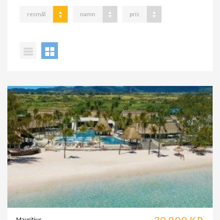
resmål
namn
pris
30.900 KR
Mauritius