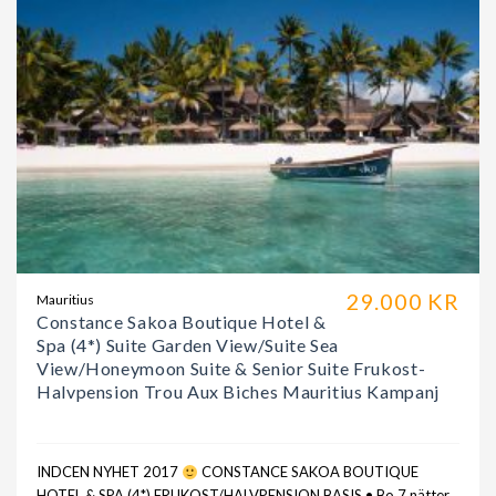
29.000 KR
Mauritius
Constance Sakoa Boutique Hotel &
Spa (4*) Suite Garden View/Suite Sea
View/Honeymoon Suite & Senior Suite Frukost-
Halvpension Trou Aux Biches Mauritius Kampanj
INDCEN NYHET 2017
CONSTANCE SAKOA BOUTIQUE
HOTEL & SPA (4*) FRUKOST/HALVPENSION BASIS • Bo 7 nätter