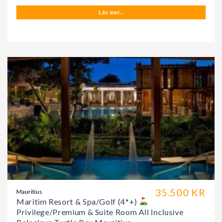
Läs mer...
35.500 KR
Mauritius
Maritim Resort & Spa/Golf (4*+)
Privilege/Premium & Suite Room All Inclusive