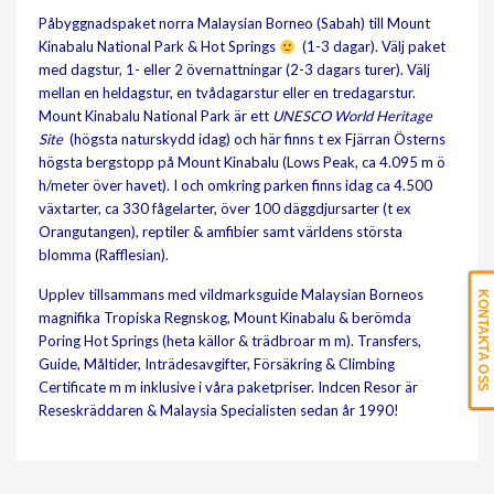
Påbyggnadspaket norra Malaysian Borneo (Sabah) till Mount
Kinabalu National Park & Hot Springs
(1-3 dagar). Välj paket
med dagstur, 1- eller 2 övernattningar (2-3 dagars turer). Välj
mellan en heldagstur, en tvådagarstur eller en tredagarstur.
Mount Kinabalu National Park är ett
UNESCO World Heritage
Site
(högsta naturskydd idag) och här finns t ex Fjärran Österns
högsta bergstopp på Mount Kinabalu (Lows Peak, ca 4.095 m ö
h/meter över havet). I och omkring parken finns idag ca 4.500
växtarter, ca 330 fågelarter, över 100 däggdjursarter (t ex
Orangutangen), reptiler & amfibier samt världens största
blomma (Rafflesian).
Upplev tillsammans med vildmarksguide Malaysian Borneos
KONTAKTA OSS
magnifika Tropiska Regnskog, Mount Kinabalu & berömda
Poring Hot Springs (heta källor & trädbroar m m). Transfers,
Guide, Måltider, Inträdesavgifter, Försäkring & Climbing
Certificate m m inklusive i våra paketpriser. Indcen Resor är
Reseskräddaren & Malaysia Specialisten sedan år 1990!