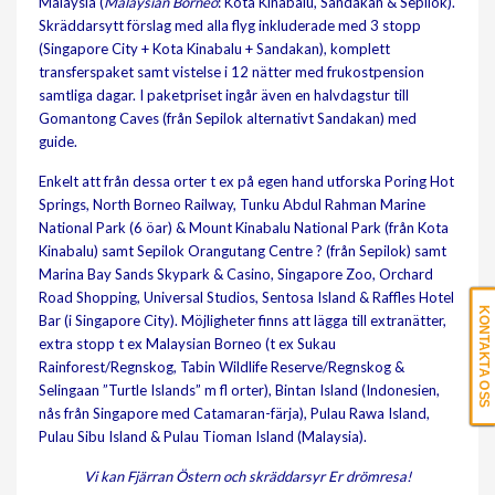
Malaysia (
Malaysian Borneo
: Kota Kinabalu, Sandakan & Sepilok).
Skräddarsytt förslag med alla flyg inkluderade med 3 stopp
(Singapore City + Kota Kinabalu + Sandakan), komplett
transferspaket samt vistelse i 12 nätter med frukostpension
samtliga dagar. I paketpriset ingår även en halvdagstur till
Gomantong Caves (från Sepilok alternativt Sandakan) med
guide.
Enkelt att från dessa orter t ex på egen hand utforska Poring Hot
Springs, North Borneo Railway, Tunku Abdul Rahman Marine
National Park (6 öar) & Mount Kinabalu National Park (från Kota
Kinabalu) samt Sepilok Orangutang Centre
?
(från Sepilok) samt
Marina Bay Sands Skypark & Casino, Singapore Zoo, Orchard
Road Shopping, Universal Studios, Sentosa Island & Raffles Hotel
KONTAKTA OSS
Bar (i Singapore City). Möjligheter finns att lägga till extranätter,
extra stopp t ex Malaysian Borneo (t ex Sukau
Rainforest/Regnskog, Tabin Wildlife Reserve/Regnskog &
Selingaan ”Turtle Islands” m fl orter), Bintan Island (Indonesien,
nås från Singapore med Catamaran-färja), Pulau Rawa Island,
Pulau Sibu Island & Pulau Tioman Island (Malaysia).
Vi kan Fjärran Östern och skräddarsyr Er drömresa!