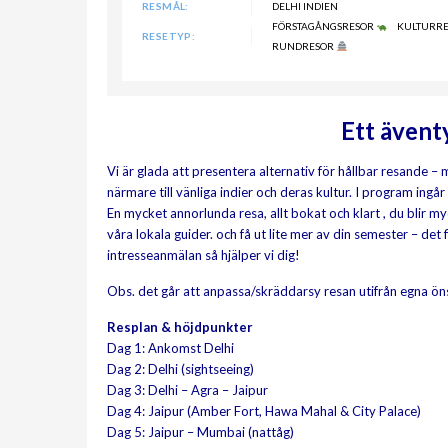
RESMÅL:
DELHI INDIEN
FÖRSTAGÅNGSRESOR
KULTURR
RESETYP:
RUNDRESOR
Ett ävent
Vi är glada att presentera alternativ för hållbar resande –
närmare till vänliga indier och deras kultur. I program in
En mycket annorlunda resa, allt bokat och klart , du blir 
våra lokala guider. och få ut lite mer av din semester – det
intresseanmälan så hjälper vi dig!
Obs. det går att anpassa/skräddarsy resan utifrån egna ö
Resplan & höjdpunkter
Dag 1: Ankomst Delhi
Dag 2: Delhi (sightseeing)
Dag 3: Delhi – Agra – Jaipur
Dag 4: Jaipur (Amber Fort, Hawa Mahal & City Palace)
Dag 5: Jaipur – Mumbai (nattåg)