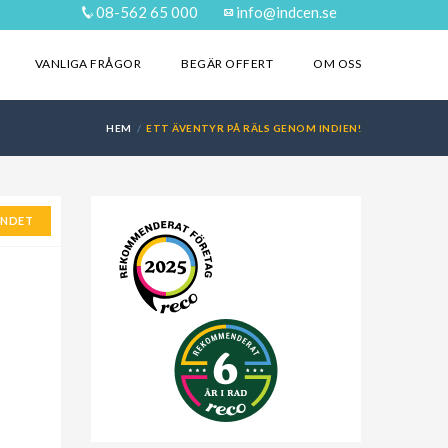
08-562 65 000
info@indcen.se
VANLIGA FRÅGOR
BEGÄR OFFERT
OM OSS
HEM
ETT ÄVENTYR PÅ RÄLS GENOM INDIEN!
ANDET