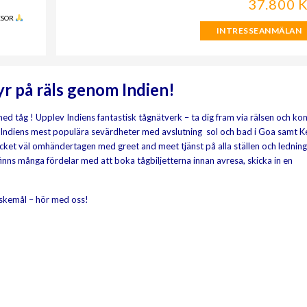
37.800 
ESOR
INTRESSEANMÄLAN
yr på räls genom Indien!
 med tåg ! Upplev Indiens fantastisk tågnätverk – ta dig fram via rälsen och ko
går Indiens mest populära sevärdheter med avslutning sol och bad i Goa samt K
mycket väl omhändertagen med greet and meet tjänst på alla ställen och ledning
 finns många fördelar med att boka tågbiljetterna innan avresa, skicka in en
nskemål – hör med oss!