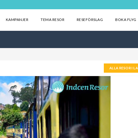
KAMPANJER
TEMA RESOR
RESEFÖRSLAG
BOKA FLYG
ALLA RESOR I L