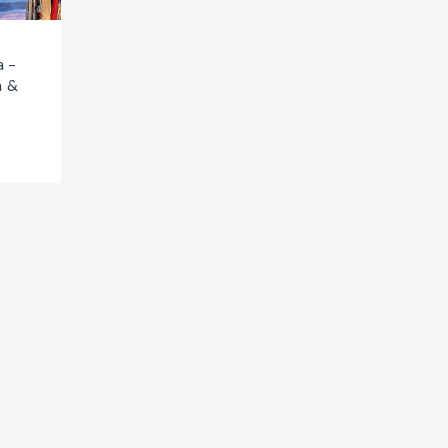
a –
a &