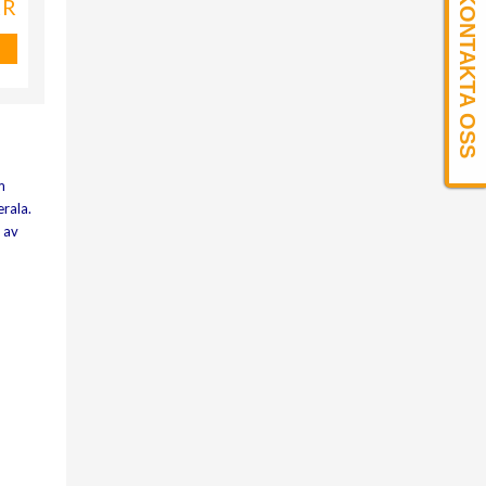
KONTAKTA OSS
KR
m
erala.
 av