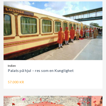
Indien
Palats på hjul – res som en Kunglighet
57.000 KR