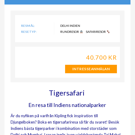
RESMÅL:
DELHI INDIEN
RESETYP:
RUNDRESOR
SAFARIRESOR
40.700 KR
INTRESSEANMÄLAN
Tigersafari
En resa till Indiens nationalparker
Är du nyfiken på varifrån Kipling fick inspiration till
Djungelboken? Boka en tigersafariresa så får du svaret! Besök
Indiens bästa tigerparker i kombination med storstäder som
Delhi och Mumbai. I resan ingår även världsberömda Taj Mahal