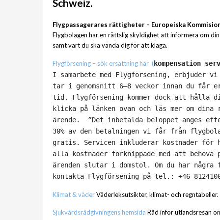
Schweiz.
Flygpassagerares rättigheter – Europeiska Kommisio
Flygbolagen har en rättslig skyldighet att informera om dina
samt vart du ska vända dig för att klaga.
Flygförsening – sök ersättning här (
kompensation ser
I samarbete med Flygförsening, erbjuder vi
tar i genomsnitt 6–8 veckor innan du får e
tid. Flygförsening kommer dock att hålla d
klicka på länken ovan och läs mer om dina 
ärende.
”Det inbetalda beloppet anges eft
30% av den betalningen vi får från flygbol
gratis. Servicen inkluderar kostnader för 
alla kostnader förknippade med att behöva 
ärenden slutar i domstol. Om du har några 
kontakta Flygförsening på tel.: +46 812410
Klimat & väder
Väderleksutsikter, klimat- och regntabeller.
Sjukvårdsrådgivningens hemsida
Råd inför utlandsresan om