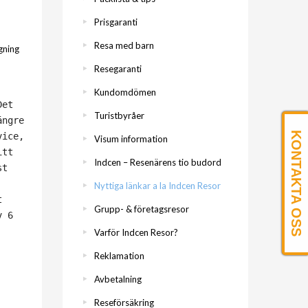
Prisgaranti
Resa med barn
gning
Resegaranti
Kundomdömen
Det
Turistbyråer
ängre
KONTAKTA OSS
vice,
Visum information
itt
Indcen – Resenärens tio budord
st
Nyttiga länkar a la Indcen Resor
t
Grupp- & företagsresor
v 6
Varför Indcen Resor?
Reklamation
Avbetalning
Reseförsäkring