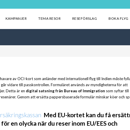
KAMPANJER
TEMA RESOR
RESEFÖRSLAG
BOKA FLYG
vare av OCI-kort som anländer med internationell flyg till Indien måste fylla
 går vidare till passkontrollen. Formuläret används av myndigheterna för att
jer. Detta är en
digital satsning från Bureau of Immigration
som syftar till 
 resenärer. Genom att ersätta pappersbaserade formulär minskar köer och sp
örsäkringskassan
Med EU-kortet kan du få ersätt
ut för en olycka när du reser inom EU/EES och