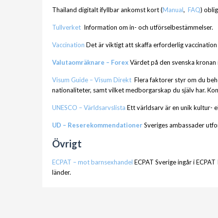
Thailand digitalt ifyllbar ankomst kort (
Manual
,
FAQ
) obli
Tullverket
Information om in- och utförselbestämmelser.
Vaccination
Det är viktigt att skaffa erforderlig vaccinati
Valutaomräknare – Forex
Värdet på den svenska kronan i 
Visum Guide – Visum Direkt
Flera faktorer styr om du behö
nationaliteter, samt vilket medborgarskap du själv har. Ko
UNESCO – Världsarvslista
Ett världsarv är en unik kultur- 
UD – Reserekommendationer
Sveriges ambassader utfor
Övrigt
ECPAT – mot barnsexhandel
ECPAT Sverige ingår i ECPAT 
länder.