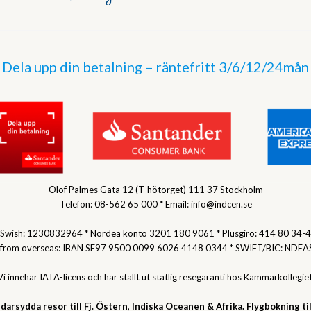
Dela upp din betalning – räntefritt 3/6/12/24mån
Olof Palmes Gata 12 (T-hötorget) 111 37 Stockholm
Telefon: 08-562 65 000 * Email: info@indcen.se
Swish: 1230832964 * Nordea konto 3201 180 9061 * Plusgiro: 414 80 34-4
 from overseas: IBAN SE97 9500 0099 6026 4148 0344 * SWIFT/BIC: NDEA
Vi innehar IATA-licens och har ställt ut statlig resegaranti hos Kammarkollegiet
darsydda resor till Fj. Östern, Indiska Oceanen & Afrika. Flygbokning til