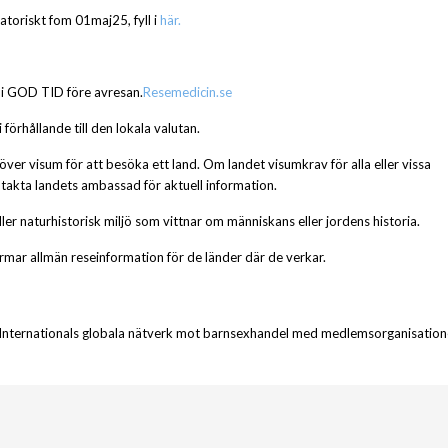
gatoriskt fom 01maj25, fyll i
här.
on i GOD TID före avresan.
Resemedicin.se
förhållande till den lokala valutan.
ver visum för att besöka ett land. Om landet visumkrav för alla eller vissa
ntakta landets ambassad för aktuell information.
eller naturhistorisk miljö som vittnar om människans eller jordens historia.
mar allmän reseinformation för de länder där de verkar.
Internationals globala nätverk mot barnsexhandel med medlemsorganisatione