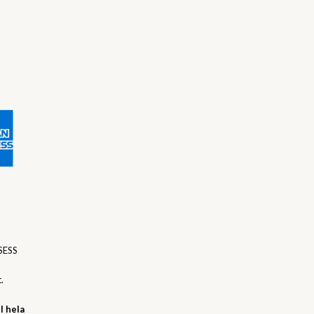
SESS
.
l hela