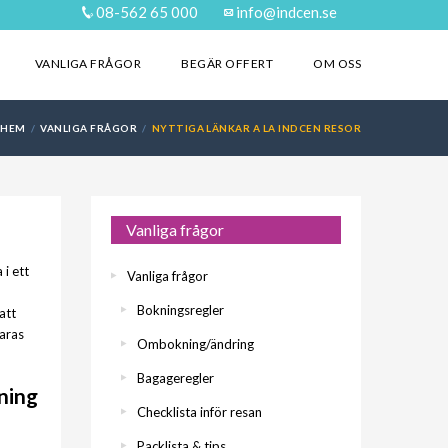
08-562 65 000
info@indcen.se
VANLIGA FRÅGOR
BEGÄR OFFERT
OM OSS
HEM
VANLIGA FRÅGOR
NYTTIGA LÄNKAR A LA INDCEN RESOR
Vanliga frågor
 i ett
Vanliga frågor
Bokningsregler
att
aras
Ombokning/ändring
Bagageregler
ning
Checklista inför resan
Packlista & tips