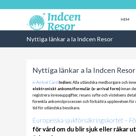
HEM
Nyttiga länkar a la Indcen Resor
Nyttiga länkar a la Indcen Resor
e-Arrival Card
Indien:
Alla utländska medborgare och inneha
elektroniskt ankomstformulär (e-arrival form)
innan de
registrera inreseuppgifter, resans syfte och vistelsens detal
förenkla ankomstprocessen och förbättra upplevelsen för
tid för utländska besökare.
Europeiska sjukförsäkringskortet – F
för vård om du blir sjuk eller råkar 