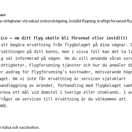
nen
 rättigheter vid nekad ombordstigning, inställd flygning, kraftigt försenad fly
vice – om ditt flyg skulle bli försenat eller inställt)
 att begära ersättning från flygbolaget på dina vägnar. 
rsättningen på ditt konto, men i vissa fall kan det ta l
ig väl informerad på vägen. Om du vill använda våran ser
rättigheter, Flygforsening tjänster och hur du anmäler d
er avdrag för Flygförsening’s kostnader, motsvarande hög
aget. Om vi inte får ersättning är servicen självklart
handläggning av ärendet, förhandling med flygbolaget sam
pröva ett mål vid domstol i Sverige eller utomlands. 1 a
frågor om servicen till ersättning är du välkommen att
088.
 hälsa och vaccination.