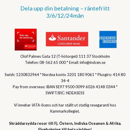
Dela upp din betalning – räntefritt
3/6/12/24mån
Olof Palmes Gata 12 (T-hötorget) 111 37 Stockholm
Telefon: 08-562 65 000 * Email: info@indcen.se
Swish: 1230832964 * Nordea konto 3201 180 9061 * Plusgiro: 414 80
34-4
Pay from overseas: IBAN SE97 9500 0099 6026 4148 0344 *
SWIFT/BIC: NDEASESS
Vi innehar IATA-licens och har ställt ut statlig resegaranti hos
Kammarkollegiet.
Skräddarsydda resor till Fj. Östern, Indiska Oceanen & Afrika.
Flygbokning till hela världen!