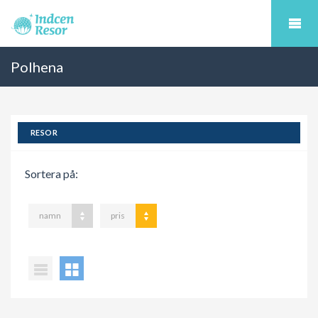
Polhena
RESOR
Sortera på:
namn
pris