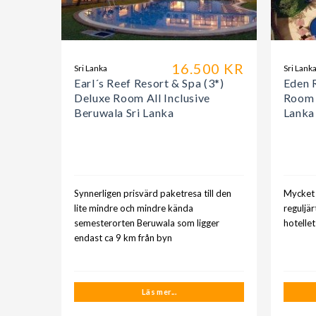
16.500 KR
Sri Lanka
Sri Lank
Earl´s Reef Resort & Spa (3*)
Eden R
Deluxe Room All Inclusive
Room A
Beruwala Sri Lanka
Lanka
Synnerligen prisvärd paketresa till den
Mycket t
lite mindre och mindre kända
reguljärt
semesterorten Beruwala som ligger
hotellet
endast ca 9 km från byn
Läs mer...