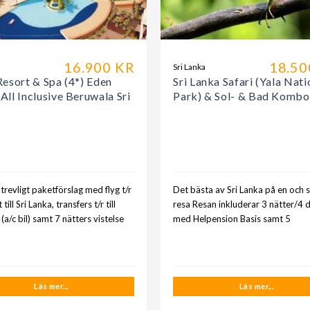
16.900 KR
18.50
a
Sri Lanka
esort & Spa (4*) Eden
Sri Lanka Safari (Yala Nati
ll Inclusive Beruwala Sri
Park) & Sol- & Bad Kombo
revligt paketförslag med flyg t/r
Det bästa av Sri Lanka på en och
 till Sri Lanka, transfers t/r till
resa Resan inkluderar 3 nätter/4 
 (a/c bil) samt 7 nätters vistelse
med Helpension Basis samt 5
Läs mer...
Läs mer...