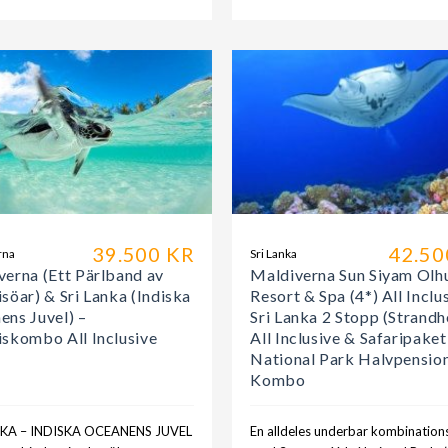
39.500 KR
42.50
rna
Sri Lanka
verna (Ett Pärlband av
Maldiverna Sun Siyam Olhu
söar) & Sri Lanka (Indiska
Resort & Spa (4*) All Inclu
ens Juvel) –
Sri Lanka 2 Stopp (Strandh
iskombo All Inclusive
All Inclusive & Safaripaket
National Park Halvpensio
Kombo
NKA – INDISKA OCEANENS JUVEL
En alldeles underbar kombination