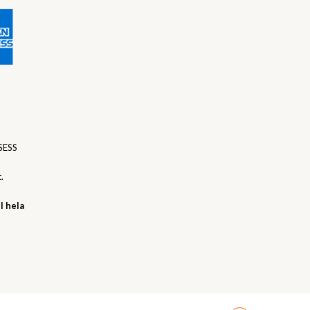
SESS
.
l hela