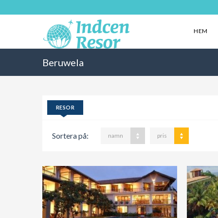
HEM
Beruwela
RESOR
Sortera på:
namn
pris