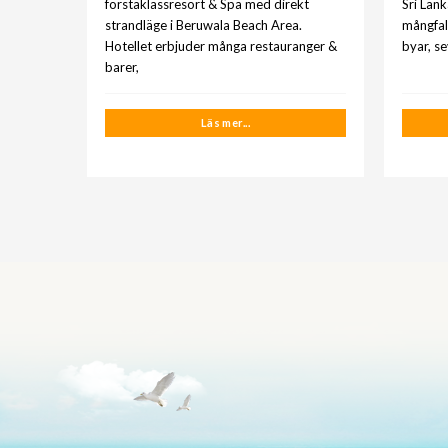
förstaklassresort & Spa med direkt
Sri Lan
strandläge i Beruwala Beach Area.
mångfal
Hotellet erbjuder många restauranger &
byar, s
barer,
Läs mer...