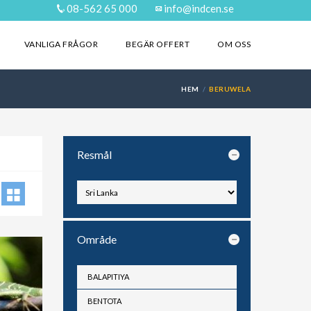
08-562 65 000
info@indcen.se
VANLIGA FRÅGOR
BEGÄR OFFERT
OM OSS
HEM
BERUWELA
Resmål
Område
BALAPITIYA
BENTOTA