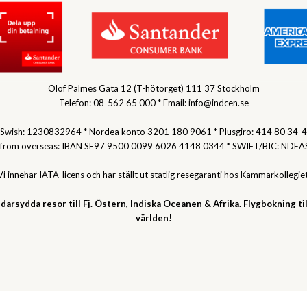
Olof Palmes Gata 12 (T-hötorget) 111 37 Stockholm
Telefon: 08-562 65 000 * Email: info@indcen.se
Swish: 1230832964 * Nordea konto 3201 180 9061 * Plusgiro: 414 80 34-4
 from overseas: IBAN SE97 9500 0099 6026 4148 0344 * SWIFT/BIC: NDEA
Vi innehar IATA-licens och har ställt ut statlig resegaranti hos Kammarkollegiet
darsydda resor till Fj. Östern, Indiska Oceanen & Afrika. Flygbokning til
världen!