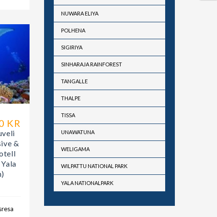
NUWARA ELIYA
POLHENA
SIGIRIYA
SINHARAJA RAINFOREST
TANGALLE
THALPE
TISSA
0 KR
veli
UNAWATUNA
sive &
WELIGAMA
otell
 Yala
WILPATTU NATIONAL PARK
n)
YALA NATIONALPARK
sresa