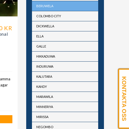
BERUWELA
COLOMBO CITY
DICKWELLA
0 KR
onal
ELLA
GALLE
HIKKADUWA
INDURUWA
KALUTARA
KONTAKTA OSS
 samma
dagar
KANDY
MARAWILA
MINNERIYA
MIRISSA
NEGOMBO