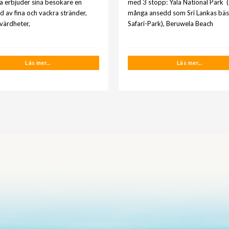
ka erbjuder sina besökare en
med 3 stopp: Yala National Park 
d av fina och vackra stränder,
många ansedd som Sri Lankas bäs
evärdheter,
Safari-Park), Beruwela Beach
Läs mer...
Läs mer...