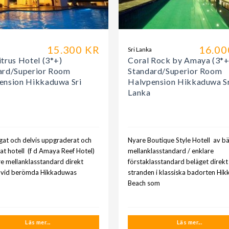
15.300 KR
16.00
a
Sri Lanka
trus Hotel (3*+)
Coral Rock by Amaya (3*+
ard/Superior Room
Standard/Superior Room
ension Hikkaduwa Sri
Halvpension Hikkaduwa S
Lanka
ågat och delvis uppgraderat och
Nyare Boutique Style Hotell av bä
at hotell (f d Amaya Reef Hotel)
mellanklasstandard / enklare
re mellanklasstandard direkt
förstaklasstandard beläget direkt
 vid berömda Hikkaduwas
stranden i klassiska badorten Hi
Beach som
Läs mer...
Läs mer...