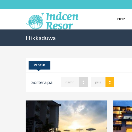
HEM
Hikkaduwa
RESOR
Sortera på:
namn
pris