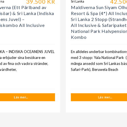
39.500 KR
42.50
rna
Sri Lanka
verna (Ett Pärlband av
Maldiverna Sun Siyam Olhu
söar) & Sri Lanka (Indiska
Resort & Spa (4*) All Inclu
ens Juvel) –
Sri Lanka 2 Stopp (Strandh
iskombo All Inclusive
All Inclusive & Safaripaket
National Park Halvpensio
Kombo
NKA – INDISKA OCEANENS JUVEL
En alldeles underbar kombination
ka erbjuder sina besökare en
med 3 stopp: Yala National Park 
d av fina och vackra stränder,
många ansedd som Sri Lankas bäs
evärdheter,
Safari-Park), Beruwela Beach
Läs mer...
Läs mer...