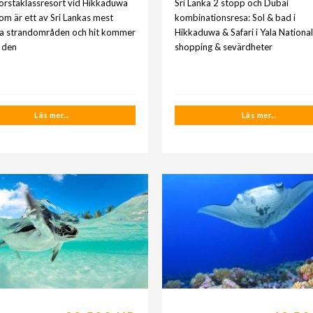
förstaklassresort vid Hikkaduwa
Sri Lanka 2 stopp och Dubai
om är ett av Sri Lankas mest
kombinationsresa: Sol & bad i
ka strandområden och hit kommer
Hikkaduwa & Safari i Yala National
 den
shopping & sevärdheter
Läs mer...
Läs mer...