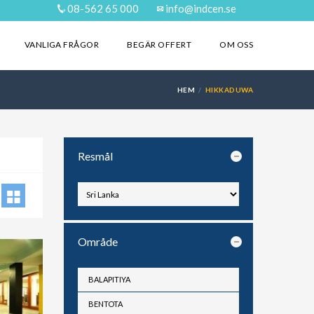
08-562 65 000
info@indcen.se
VANLIGA FRÅGOR
BEGÄR OFFERT
OM OSS
HEM
HIKKADUWA
Resmål
Område
BALAPITIYA
BENTOTA