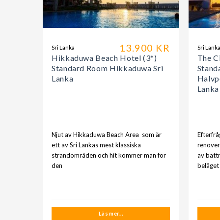
13.900 KR
Sri Lanka
Sri Lank
Hikkaduwa Beach Hotel (3*)
The Ci
Standard Room Hikkaduwa Sri
Stand
Lanka
Halvp
Lanka
Njut av Hikkaduwa Beach Area som är
Efterfr
ett av Sri Lankas mest klassiska
renover
strandområden och hit kommer man för
av bätt
den
beläget
Läs mer...