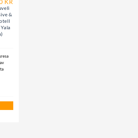
0 KR
veli
sive &
otell
 Yala
n)
sresa
(av
ta