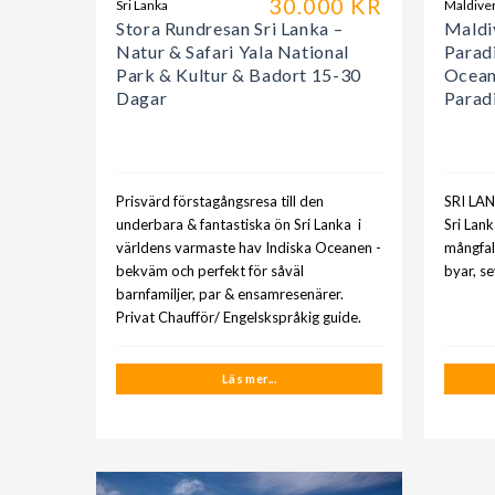
30.000 KR
Sri Lanka
Maldive
Stora Rundresan Sri Lanka –
Maldi
Natur & Safari Yala National
Paradi
Park & Kultur & Badort 15-30
Ocean
Dagar
Parad
Prisvärd förstagångsresa till den
SRI LA
underbara & fantastiska ön Sri Lanka i
Sri Lan
världens varmaste hav Indiska Oceanen -
mångfal
bekväm och perfekt för såväl
byar, s
barnfamiljer, par & ensamresenärer.
Privat Chaufför/ Engelskspråkig guide.
Läs mer...