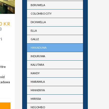
BERUWELA
COLOMBO CITY
DICKWELLA
0 KR
)
ELLA
ri
GALLE
HIKKADUWA
INDURUWA
KALUTARA
ttre
KANDY
 vid
kkaduwa
MARAWILA
MINNERIYA
MIRISSA
NEGOMBO