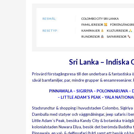
RESMÅL:
COLOMBO CITY SRI LANKA
FAMILJERESOR
FÖRSTAGÅNGSR
RESETYP:
KAMPANJER
KULTURRESOR
RUNDRESOR
SAFARIRESOR
Sri Lanka – Indiska
Prisvärd förstagångsresa till den underbara & fantastiska 
såväl barnfamiljer, par, mindre grupper & ensamresenärer. 
PINNAWALA – SIGIRIYA – POLONNARUWA – D
– LITTLE ADAM´S PEAK – YALA NATION
Stadsrundtur & shopping i huvudstaden Colombo, Sigiriya
Dambulla med statyer och väggmålningar, jeep safaris i berö
Little Adam´s Peak, besöka Kandy City & botaniska trädgår
kolonialstaden Nuwara Eliya, besök det berömda Buddha t
Pinnawala, en val- & delfinsafari (båt) samt ett besök på