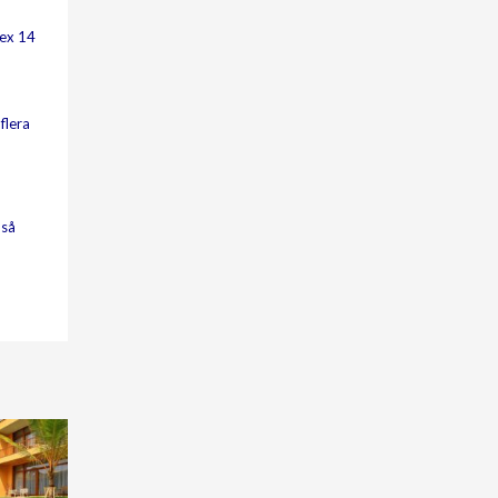
 ex 14
flera
 så