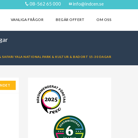
08-562 65 000
info@indcen.se
VANLIGA FRÅGOR
BEGÄR OFFERT
OM OSS
gar
 SAFARI YALA NATIONAL PARK & KULTUR & BADORT 15-30 DAGAR
ANDET