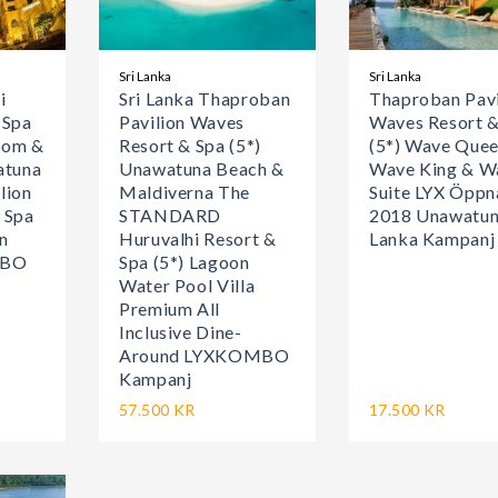
Sri Lanka
Sri Lanka
i
Sri Lanka Thaproban
Thaproban Pavi
 Spa
Pavilion Waves
Waves Resort &
Room &
Resort & Spa (5*)
(5*) Wave Quee
atuna
Unawatuna Beach &
Wave King & W
lion
Maldiverna The
Suite LYX Öppn
 Spa
STANDARD
2018 Unawatun
n
Huruvalhi Resort &
Lanka Kampanj
MBO
Spa (5*) Lagoon
Water Pool Villa
Premium All
Inclusive Dine-
Around LYXKOMBO
Kampanj
57.500 KR
17.500 KR