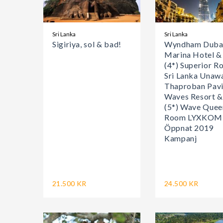
Sri Lanka
Sri Lanka
Sigiriya, sol & bad!
Wyndham Duba
Marina Hotel &
(4*) Superior 
Sri Lanka Unaw
Thaproban Pavi
Waves Resort &
(5*) Wave Quee
Room LYXKO
Öppnat 2019
Kampanj
21.500 KR
24.500 KR