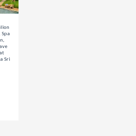
lion
 Spa
n,
ave
at
a Sri