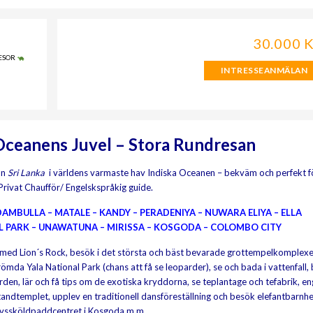
30.000 
ESOR
INTRESSEANMÄLAN
 Oceanens Juvel – Stora Rundresan
ön
Sri Lanka
i världens varmaste hav Indiska Oceanen – bekväm och perfekt f
Privat Chaufför/ Engelskspråkig guide.
AMBULLA – MATALE – KANDY – PERADENIYA – NUWARA ELIYA – ELLA
AL PARK – UNAWATUNA – MIRISSA – KOSGODA – COLOMBO CITY
 med Lion´s Rock, besök i det största och bäst bevarade grottempelkomplexe
mda Yala National Park (chans att få se leoparder), se och bada i vattenfall, 
den, lär och få tips om de exotiska kryddorna, se teplantage och tefabrik, en
andtemplet, upplev en traditionell dansföreställning och besök elefantbarn
 havssköldpaddcentret i Kosgoda m m.