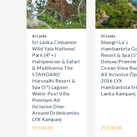
Sri Lanka
Sri Lanka
Sri Lanka Cinnamon
Shangri La´s
Wild Yala National
Hambantota Go
Park (4*+)
Resort & Spa (5
Halvpension & Safari
Deluxe/Premier
& Maldiverna The
Ocean View R
STANDARD
All Inclusive Ö
Huruvalhi Resort &
2016 LYX
Spa (5*) Lagoon
Hambantota Sr
Water Pool Villa
Lanka Kampanj
Premium All
Inclusive Dine-
Around Drömkombo
LYX Kampanj
59.500 KR
25.500 KR