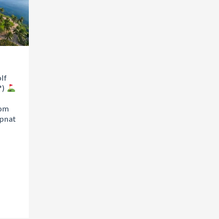
lf
*)
oom
ppnat
i