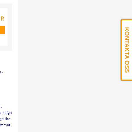
KR
KONTAKTA OSS
ör
t
bestiga
gelska
hemmet