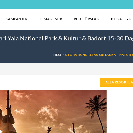
KAMPANJER
TEMA RESOR
RESEFÖRSLAG
BOKA FLYG
ari Yala National Park & Kultur & Badort 15-30 Da
HEM
STORA RUNDRESAN SRI LANKA – NATUR &
ALLA RESOR I L