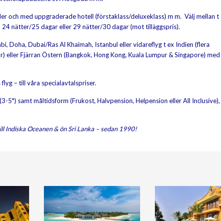
tider och med uppgraderade hotell (förstaklass/deluxeklass) m m. Välj mellan t
 24 nätter/25 dagar eller 29 nätter/30 dagar (mot tilläggspris).
, Doha, Dubai/Ras Al Khaimah, Istanbul eller vidareflyg t ex Indien (flera
r) eller Fjärran Östern (Bangkok, Hong Kong, Kuala Lumpur & Singapore) med 
 flyg – till våra specialavtalspriser.
-5*) samt måltidsform (Frukost, Halvpension, Helpension eller All Inclusive),
ill Indiska Oceanen & ön Sri Lanka – sedan 1990!