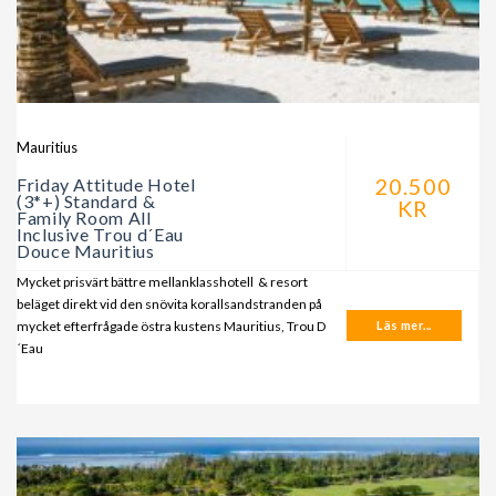
Mauritius
20.500
Friday Attitude Hotel
(3*+) Standard &
KR
Family Room All
Inclusive Trou d´Eau
Douce Mauritius
Mycket prisvärt bättre mellanklasshotell & resort
beläget direkt vid den snövita korallsandstranden på
mycket efterfrågade östra kustens Mauritius, Trou D
Läs mer...
´Eau