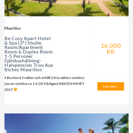
Mauritius
Be Cosy Apart Hotel
& Spa (3*) Studio
16.000
Room/Apartment
KR
Room & Duplex Room
1-5 Personer
Självhushållning-
Halvpension Trou Aux
Biches Mauritius
• Bo minst 5 nätter och erhåll 2 fria nätters vistelse
(avser vistelse ca 1.6-30.9 årligen) INDCEN NYHET
Läs mer...
2017