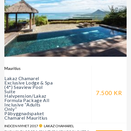
Mauritius
Lakaz Chamarel
Exclusive Lodge & Spa
(4*) Seaview Pool
Suite
7.500 KR
Halvpension/Lakaz
Formula Package All
Inclusive ”Adults
Only”
Påbyggnadspaket
Chamarel Mauritius
INDCEN NYHET 2017
LAKAZ CHAMAREL