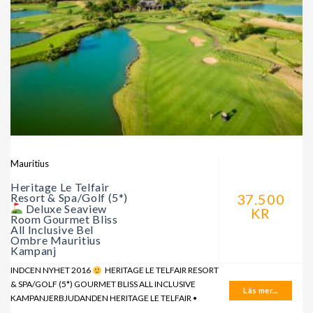
Mauritius
Heritage Le Telfair
Resort & Spa/Golf (5*)
37.500
Deluxe Seaview
KR
Room Gourmet Bliss
All Inclusive Bel
Ombre Mauritius
Kampanj
INDCEN NYHET 2016
HERITAGE LE TELFAIR RESORT
& SPA/GOLF (5*) GOURMET BLISS ALL INCLUSIVE
Läs mer...
KAMPANJERBJUDANDEN HERITAGE LE TELFAIR •