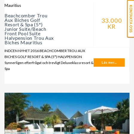
Mauritius
KONTAKTA OSS
Beachcomber Trou
33.000
Aux Biches Golf
Resort & Spa (5*)
KR
Junior Suite/Beach
Front Pool Suite
Halvpension Trou Aux
Biches Mauritius
INDCEN NYHET 2016 BEACHCOMBER TROU AUX
BICHES GOLF RESORT & SPA (5*) HALVPENSION
Synnerligen efterfrågat och trevligt Deluxeklassresort &
Läs mer...
Spa