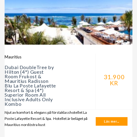
Mauritius
Dubai DoubleTree by
Hilton (4*) Guest
31.900
Room Frukost &
Mauritius Radisson
KR
Blu La Poste Lafayette
Resort & Spa (4*)
Superior Room All
Inclusive Adults Only
Kombo
Njut av komfort & elegans på förstaklasshotellet La
Poste Lafayette Resort & Spa. Hotellet är beläget på
Läs mer...
Mauritius nordöstra kust