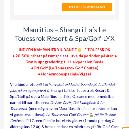
INTRESSEANMÄLAN
Mauritius – Shangri La´s Le
Touessrok Resort & Spa/Golf LYX
INDCEN KAMPANJERBJUDANDE
LE TOUESSROK
• 20-50% rabatt på rumspriset utvalda perioder på året •
Gratis uppgradering till Halvpension Basis
• Fri Golf (Le Touessrok Golf Course)
• Honeymoonspecials/Vigsel
Vi erbjuder ett
unikt och mycket exklusivt boende på fastlandet
plus på en egen privat ö
Shangri La´s Le Touessrok Resort &
Spa/Golf på östra Mauritius i Indiska Oceanen med omedelbar
närhet till paradisöarna
Ile Aux Cerfs, Ilot Mangénie & Le
Touessrok
(med några av ön Mauritius allra finaste stränder kan
vi garanterat utlova).
Le Touessrok Golf Course
på ön Ile Aux
Cerf
med Fri Green-Fee för hotellets gäster (1 runda per dag &
åldersgräns 12 år) & betala endast en mindre avgift för Golf-Cart