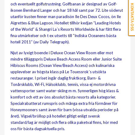
och eventuellt golfutrustning. Golfbanan är designad av Golf-
KONTAKTA OSS
ikonen Bernhard Langer och har 18 hål samt par 72. Lite söderut
utanför kusten finner man paradisön Ile Des Deux Cocos, ön Ile
Aigrettes & Blue Lagoon. Hotellet tillhör kedjan ”Leading Hotels
of the World” & Shangri La´s Resorts Worldwide & har fått flera
fina utmärkelser och t ex utsetts till ”Indiska Oceanens bästa
hotell 2011” (av Daily Telegraph).
Njut av lyxigt boende i Deluxe Ocean View Room eller mot
mindre tilläggspris Deluxe Beach Access Room eller Junior Suite
Hibiscus Rooms (Ocean View/Beach Access) och kulinariska
upplevelser av högsta klass på Le Touessrok´s utsökta
restauranger. I priset ingår daglig fruktkorg, Barn- &
Tonårsklubb, Wi-Fi, Hälsoklubb, tennis, vissa ej motordrivna
vattensporter samt water-skiing m m. Synnerligen hög klass &
komfort och ett av öns absolut bästa resorts alla kategorier.
Specialrabatterat rumspris och många extra fria förmåner för
Honeymooners samt även för barn (vissa utvalda perioder på
året). Vigsel/bröllop på hotellet giltigt enligt svensk
standard/lag är möjligt och flera olika paketval finns, hör med
oss för bästa dagsaktuella pris.