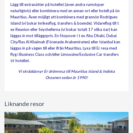
Lägg till extranätter på hotellet (även andra rumstyper
naturligtvis) eller kombinera med en annan ort eller hotell på ön
Mauritius. Även möjligt att kombinera med grannön Rodrigues
Island (vi bokar inrikesflyg, transfers & boende). Vidareflyg till t
ex Reunion eller Seychellerna (vi bokar totalt 17 olika öar) kan
läggas in mot tilläggspris. En Stopover i t ex Abu Dhabi, Dubai
City/Ras Al Khaimah (Förenade Arabemiraten) eller Istanbul kan
läggas in på vägen till eller ifrån Mauritius. Lyxa till Er resa med
flyg i Business Class och/eller Limousine/Exclusive Car transfers
t/r hotellet.
Vi skräddarsyr Er drömresa till Mauritius Island & Indiska
Oceanen sedan år 1990!
Liknande resor