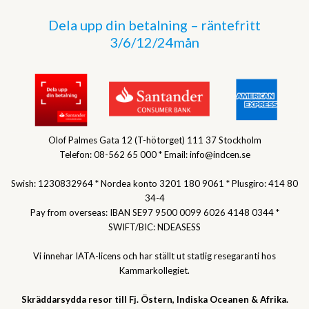
Dela upp din betalning – räntefritt
3/6/12/24mån
Olof Palmes Gata 12 (T-hötorget) 111 37 Stockholm
Telefon: 08-562 65 000 * Email: info@indcen.se
Swish: 1230832964 * Nordea konto 3201 180 9061 * Plusgiro: 414 80
34-4
Pay from overseas: IBAN SE97 9500 0099 6026 4148 0344 *
SWIFT/BIC: NDEASESS
Vi innehar IATA-licens och har ställt ut statlig resegaranti hos
Kammarkollegiet.
Skräddarsydda resor till Fj. Östern, Indiska Oceanen & Afrika.