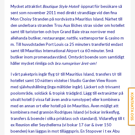
Mycket attraktivt
Boutique Style Hotell
öppnat för besökare så
sent som november 2011 med direkt strandläge vid den fina
Mon Choisy Stranden på nordvästra Mauritius Island. Närhet till
den underbara stranden Trou Aux Biches strax söder om hotellet
samt till turistorten och byn Grand Baie strax norröver med
allehanda butiker, restauranger, nattliv, vattensporter & casino m
m. Till huvudstaden Port Louis ca 25 minuters transfertid endast
samt till Mauritius International Airport ca 60 minuter. Små
butiker inom promenadavstånd. Omtyckt boende som samtidigt
håller mycket rimliga och
bra rumspriser året-om!
I vårt paketpris ingår flyg t/r till Mauritius Island, transfers t/r till
hotellet samt 10 nätters vistelse i Studio Garden View Room
med självhushållning (inga måltider ingår). Läckert och trivsamt
poolområde, soldäck & tropisk trädgård. Lägg till extranätter på
KONTAKTA OSS
utvalt hotell (i vissa fall även andra rumstyper) eller kombinera
med en annan ort eller hotell på ön Mauritius. Även möjligt att
kombinera med grannön Rodrigues Island (vi bokar inrikesflyg,
transfers & boende i olika prisklass och standard). Vidareflyg till t
ex Reunion eller Seychellerna (vi bokar 17 öar & över 150
boenden) kan läggas in mot tilläggspris. En Stopover i t ex Abu