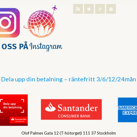
Dela upp din betalning – räntefritt 3/6/12/24mån
Olof Palmes Gata 12 (T-hötorget) 111 37 Stockholm