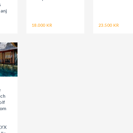
s
anj
18.000 KR
23.500 KR
e
ach
olf
oom
LYX