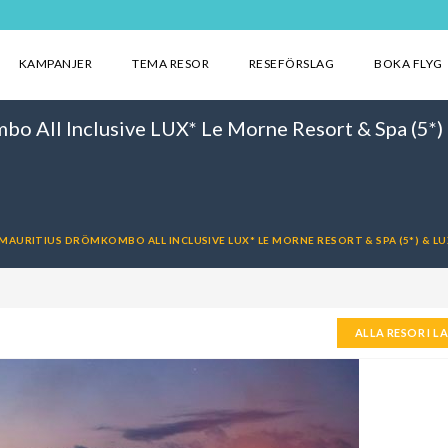
KAMPANJER
TEMA RESOR
RESEFÖRSLAG
BOKA FLYG
o All Inclusive LUX* Le Morne Resort & Spa (5*) 
MAURITIUS DRÖMKOMBO ALL INCLUSIVE LUX* LE MORNE RESORT & SPA (5*) & LUX
ALLA RESOR I L