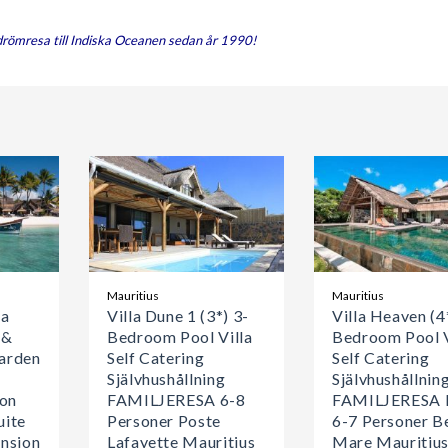
drömresa till Indiska Oceanen sedan år 1990!
Mauritius
Mauritius
oa
Villa Dune 1 (3*) 3-
Villa Heaven (4
 &
Bedroom Pool Villa
Bedroom Pool V
Garden
Self Catering
Self Catering
Självhushållning
Självhushållnin
on
FAMILJERESA 6-8
FAMILJERESA 
uite
Personer Poste
6-7 Personer Be
nsion
Lafayette Mauritius
Mare Mauritiu