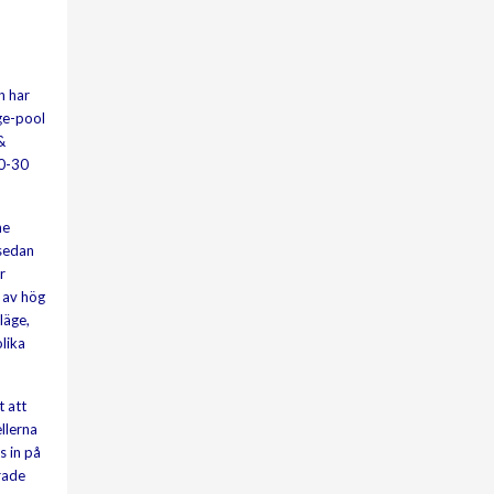
n har
nge-pool
&
10-30
ne
 sedan
r
 av hög
läge,
lika
t att
llerna
s in på
erade