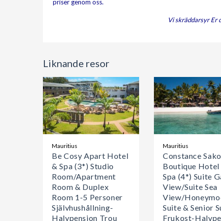
priser genom oss.
Vi skräddarsyr Er 
Liknande resor
Mauritius
Mauritius
Be Cosy Apart Hotel
Constance Sak
& Spa (3*) Studio
Boutique Hotel
Room/Apartment
Spa (4*) Suite 
Room & Duplex
View/Suite Sea
Room 1-5 Personer
View/Honeymo
Självhushållning-
Suite & Senior S
Halvpension Trou
Frukost-Halvpe