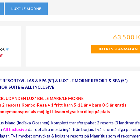
LUX* LE MORNE
63.500 
INTRESSEANMÄLAN
SOR
 RESORT/VILLAS & SPA (5*) & LUX* LE MORNE RESORT & SPA (5*)
IOR SUITE & ALL INCLUSIVE
RBJUDANDEN LUX* BELLE MARE/LE MORNE
 2 resorts Kombo-Resa • 1 fritt barn 5-11 år • barn 0-5 år gratis
Honeymoonspecials möjligt liksom vigsel/bröllop på plats
us Island (Indiska Oceanen), komplett transferspaket 2 resorts (3 landtransfe
rm
All Inclusive
där det allra mesta ingår från början. I vårt förmånliga paketpr
 dagar. Två mycket omtyckta & lyxigare resorts på Mauritius som vi rekomme