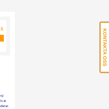
KR
KONTAKTA OSS
rs)
is är
nderar.