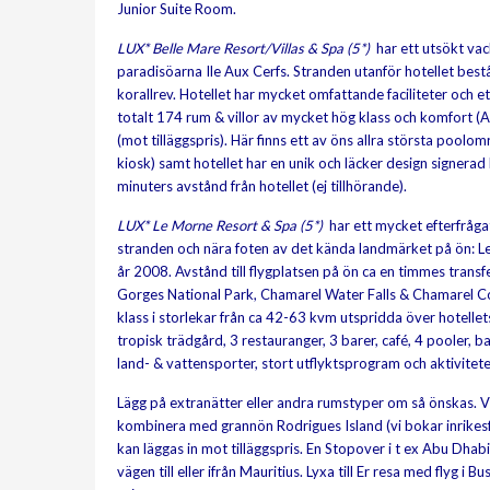
Junior Suite Room.
LUX* Belle Mare Resort/Villas & Spa (5*)
har ett utsökt vac
paradisöarna Ile Aux Cerfs. Stranden utanför hotellet bes
korallrev. Hotellet har mycket omfattande faciliteter och
totalt 174 rum & villor av mycket hög klass och komfort (A
(mot tilläggspris). Här finns ett av öns allra största pool
kiosk) samt hotellet har en unik och läcker design signer
minuters avstånd från hotellet (ej tillhörande).
LUX* Le Morne Resort & Spa (5*)
har ett mycket efterfråga
stranden och nära foten av det kända landmärket på ön: 
år 2008. Avstånd till flygplatsen på ön ca en timmes transfe
Gorges National Park, Chamarel Water Falls & Chamarel C
klass i storlekar från ca 42-63 kvm utspridda över hotelle
tropisk trädgård, 3 restauranger, 3 barer, café, 4 pooler,
land- & vattensporter, stort utflyktsprogram och aktivitet
Lägg på extranätter eller andra rumstyper om så önskas. Vig
kombinera med grannön Rodrigues Island (vi bokar inrikesfl
kan läggas in mot tilläggspris. En Stopover i t ex Abu Dhab
vägen till eller ifrån Mauritius. Lyxa till Er resa med flyg i 