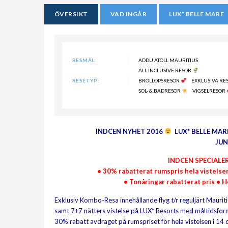
ÖVERSIKT
VAD INGÅR
LUX* BELLE MARE
RESMÅL:
ADDU ATOLL MAURITIUS
ALL INCLUSIVE RESOR
RESETYP:
BRÖLLOPSRESOR
EXKLUSIVA RE
SOL- & BADRESOR
VIGSELRESOR
INDCEN NYHET 2016
LUX* BELLE MARE
JUN
INDCEN SPECIALE
• 30% rabatterat rumspris hela vistelsen
• Tonåringar rabatterat pris • 
Exklusiv Kombo-Resa innehållande flyg t/r reguljärt Mauriti
samt 7+7 nätters vistelse på LUX* Resorts med måltidsfo
30% rabatt avdraget på rumspriset för hela vistelsen i 14