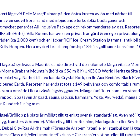
kert läge vid Belle Mare/Palmar på den östra kusten av ön med närhet till
tår av en snövit korallsand med inbjudande turkosblåa badlaguner och
 ett mycket generöst All-Inclusive Package och rekommenderas av oss. Resorte
ll-Suite Hotel). Villa Rooms har även en privat trädgård & en egen privat plu
områden (ca 2.000 kvm) och en läcker ”ICI” Ice-Cream Station (gammal antik bil 
ad Kelly Hoppen. Flera mycket bra championship 18-håls golfbanor finns inom 
t läge på sydvästra Mauritius ände direkt vid den kilometerlånga vita Le Mor
Le Morne Brabant Mountain (höjd ca 556 m ö h) UNESCO World Heritage Site
r enkel väg. Närhet till t ex kända Crystal Rock, ön Ile Aux Benities, Black Rive
oloured Earth. Resorten har endast totalt 149 bekväma och komfortabla rum
ts stora område i flera tvåvåningsbyggnader. Många faciliteter som t ex strand
 barnpool, Spa (även ångbad, sauna, jacuzzi, hammam, Yoga, Ayurveda), många o
er & underhållning m m.
sel/Bröllop på plats är möjligt giltigt enligt svensk standard/lag. Även möjlig
yg, transfers & boende). Vidareflyg till t ex Reunion, Madagaskar eller Seyche
i, Dubai City/Ras Al Khaimah (Förenade Arabemiraten) eller Istanbul kan lägga
Business Class och/eller Limousine/Exclusive Car transfers t/r hotellet till rabatt