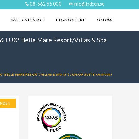
08-562 65 000
info@indcen.se
VANLIGA FRÅGOR
BEGÄR OFFERT
OM OSS
& LUX* Belle Mare Resort/Villas & Spa
* BELLE MARE RESORT/VILLAS & SPA (5*) JUNIOR SUITE KAMPANJ
ANDET