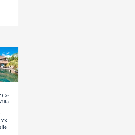
*) 3-
illa
g
LYX
lle
s