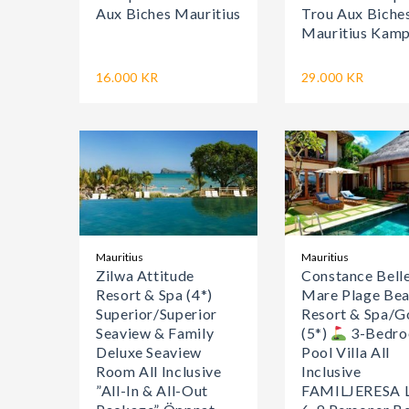
Aux Biches Mauritius
Trou Aux Biche
Mauritius Kamp
16.000 KR
29.000 KR
Mauritius
Mauritius
Zilwa Attitude
Constance Bell
Resort & Spa (4*)
Mare Plage Be
Superior/Superior
Resort & Spa/G
Seaview & Family
(5*)
3-Bedr
Deluxe Seaview
Pool Villa All
Room All Inclusive
Inclusive
”All-In & All-Out
FAMILJERESA 