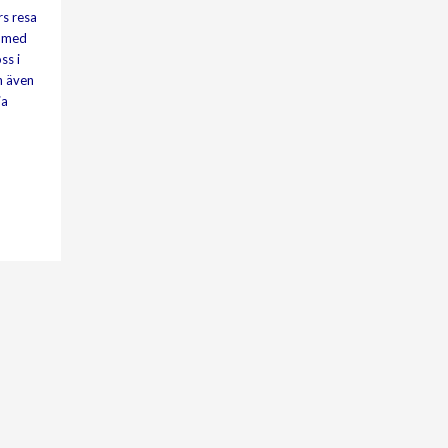
rs resa
r med
ss i
n även
ia