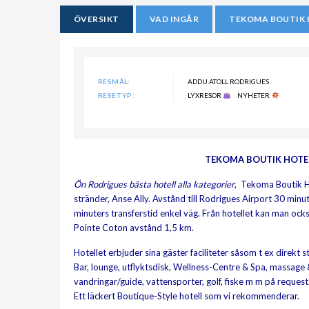
ÖVERSIKT
VAD INGÅR
TEKOMA BOUTIK 
RESMÅL:
ADDU ATOLL RODRIGUES
RESETYP:
LYXRESOR
NYHETER
TEKOMA BOUTIK HOTEL
Ön Rodrigues bästa hotell alla kategorier
, Tekoma Boutik Ho
stränder, Anse Ally. Avstånd till Rodrigues Airport 30 minu
minuters transferstid enkel väg. Från hotellet kan man ock
Pointe Coton avstånd 1,5 km.
Hotellet erbjuder sina gäster faciliteter såsom t ex direkt 
Bar, lounge, utflyktsdisk, Wellness-Centre & Spa, massage &
vandringar/guide, vattensporter, golf, fiske m m på request.
Ett läckert Boutique-Style hotell som vi rekommenderar.