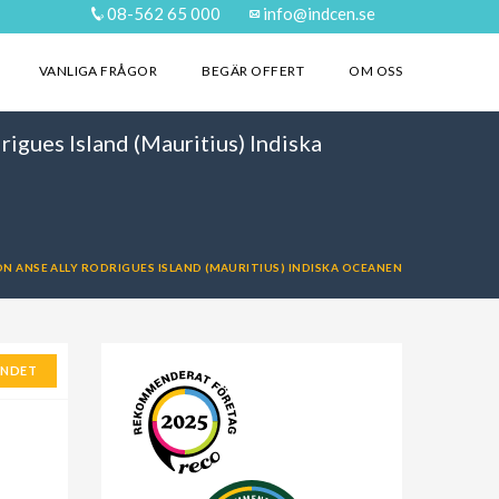
08-562 65 000
info@indcen.se
VANLIGA FRÅGOR
BEGÄR OFFERT
OM OSS
igues Island (Mauritius) Indiska
N ANSE ALLY RODRIGUES ISLAND (MAURITIUS) INDISKA OCEANEN
ANDET