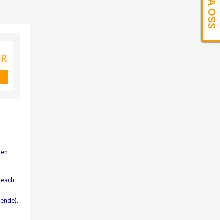
KR
den
 Beach-
ående).