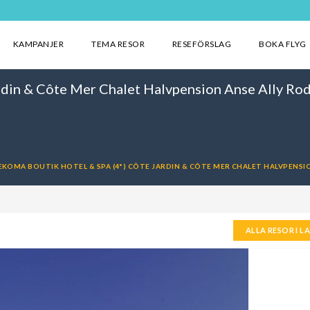
KAMPANJER
TEMA RESOR
RESEFÖRSLAG
BOKA FLYG
din & Côte Mer Chalet Halvpension Anse Ally Rodr
EKOMA BOUTIK HOTEL & SPA (4*) CÔTE JARDIN & CÔTE MER CHALET HALVPENSIO
ALLA RESOR I L