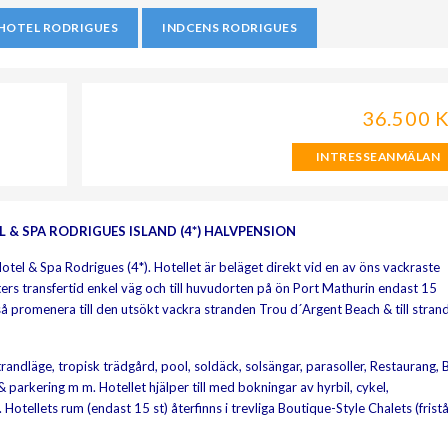
HOTEL RODRIGUES
INDCENS RODRIGUES
36.500 
INTRESSEANMÄLAN
 & SPA RODRIGUES ISLAND (4*) HALVPENSION
tel & Spa Rodrigues (4*). Hotellet är beläget direkt vid en av öns vackraste
ters transfertid enkel väg och till huvudorten på ön Port Mathurin endast 15
så promenera till den utsökt vackra stranden Trou d´Argent Beach & till stran
strandläge, tropisk trädgård, pool, soldäck, solsängar, parasoller, Restaurang,
 parkering m m. Hotellet hjälper till med bokningar av hyrbil, cykel,
 Hotellets rum (endast 15 st) återfinns i trevliga Boutique-Style Chalets (frist