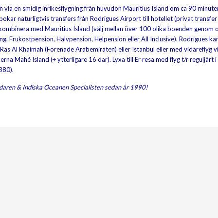
n via en smidig inrikesflygning från huvudön Mauritius Island om ca 90 minute
okar naturligtvis transfers från Rodrigues Airport till hotellet (privat transfe
t kombinera med Mauritius Island (välj mellan över 100 olika boenden genom o
ng, Frukostpension, Halvpension, Helpension eller All Inclusive). Rodrigues ka
Ras Al Khaimah (Förenade Arabemiraten) eller Istanbul eller med vidareflyg v
rna Mahé Island (+ ytterligare 16 öar). Lyxa till Er resa med flyg t/r reguljärt i
A380).
daren & Indiska Oceanen Specialisten sedan år 1990!