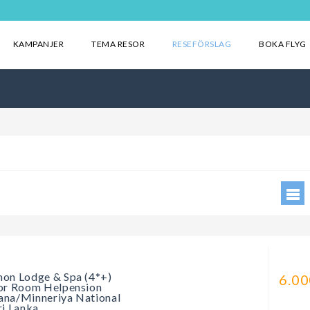
KAMPANJER
TEMA RESOR
RESEFÖRSLAG
BOKA FLYG
a
on Lodge & Spa (4*+)
6.00
or Room Helpension
na/Minneriya National
ri Lanka