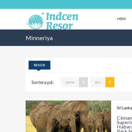
HEM
Minneriya
RESOR
Sortera på:
namn
pris
Sri Lank
Cinnam
Superi
Habara
Park S