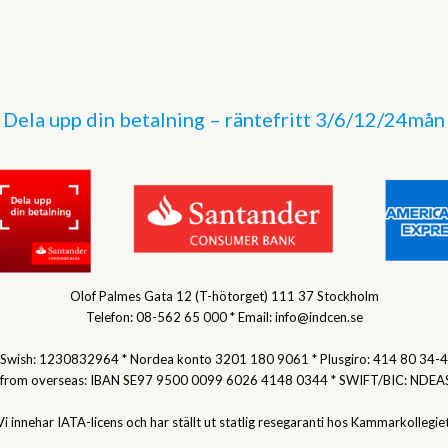
Dela upp din betalning – räntefritt 3/6/12/24mån
Olof Palmes Gata 12 (T-hötorget) 111 37 Stockholm
Telefon: 08-562 65 000 * Email: info@indcen.se
Swish: 1230832964 * Nordea konto 3201 180 9061 * Plusgiro: 414 80 34-4
 from overseas: IBAN SE97 9500 0099 6026 4148 0344 * SWIFT/BIC: NDEA
Vi innehar IATA-licens och har ställt ut statlig resegaranti hos Kammarkollegiet