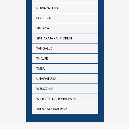
NUWARA ELIYA
POLHENA
SIGIRIYA
SINHARAJA RAINFOREST
TANGALLE
THALPE
TISSA
UNAWATUNA
WELIGAMA
WILPATTU NATIONAL PARK
YALA NATIONALPARK