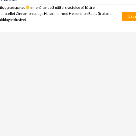
påbyggnadspaket
innehållande 3 nätters vistelse på bättre
sshotellet Cinnamon Lodge Habarana med Helpension Basis (frukost,
Läs m
iddag inklusive)