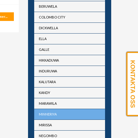
BERUWELA
er...
COLOMBO CITY
DICKWELLA
ELLA
GALLE
HIKKADUWA
KONTAKTA OSS
INDURUWA
KALUTARA
KANDY
MARAWILA
MINNERIYA
MIRISSA
NEGOMBO