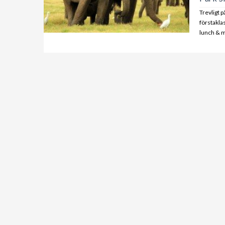
Trevligt 
förstakla
lunch & m