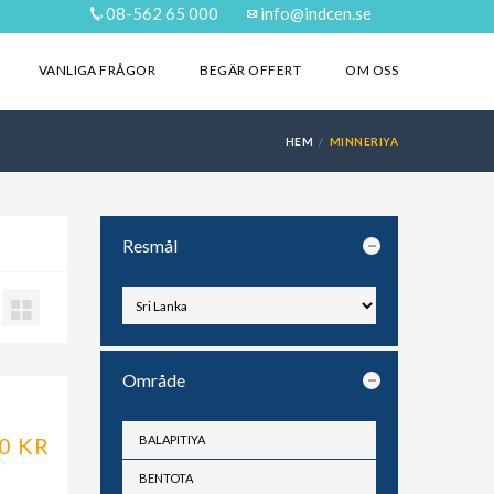
08-562 65 000
info@indcen.se
VANLIGA FRÅGOR
BEGÄR OFFERT
OM OSS
HEM
MINNERIYA
Resmål
Område
0 KR
BALAPITIYA
BENTOTA