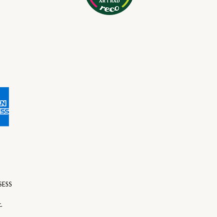
SESS
.