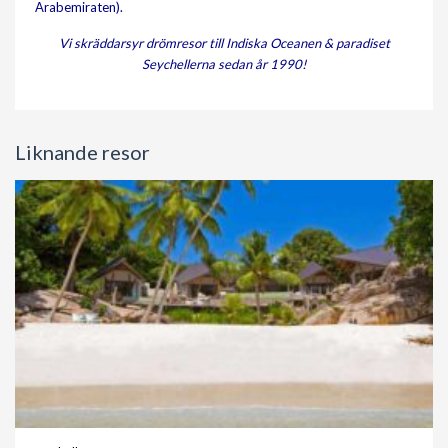
Arabemiraten).
Vi skräddarsyr drömresor till Indiska Oceanen & paradiset
Seychellerna sedan år 1990!
Liknande resor