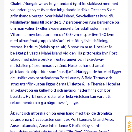
Chalets/Bungalows av hög standard (god förstaklass) medmed
vidunderliga vyer över den inbjudande Indiska Oceanen & de
grönskande bergen över Mahé Island, Seychellernas huvudö.
Möjligheter finns till boende 1-7 personer per rum beroende på
om man väljer 1- eller 2-sovrumsvilla (prisskillnader finns).
Villorna är mycket stora om ca 100 kvm respektive 150 kvm
med allrum/matgrupp, köksfaciliteter för självhushållning,
terrass, badrum (delvis open-air) & sovrum m m. Hotellet är
beläget på västra Mahé Island vid den lilla pittoreska byn Port
Glaud med några butiker, restauranger och Take-Away
matställen på promenadavstånd. Hotellet har ett antal
jättelandsköldpaddor som ”husdjur”… Närliggande hotellet ligger
de utsökt vackra stränderna Port Launay & Baie Ternay och
strax utanför kusten ligger öarna L´Islette & Ilé Therése. Hotellet
är beläget på en kulle/höjd och nivåskillnader finns och bör
beaktas. Hyrbil under delar eller hela vistelsen kan vara att
rekommendera p g a något avskiljt läge.
Åk runt och utforska ön på egen hand med t ex de drömlika
stränderna på västkusten som t ex Port Launay, Grand Anse,
Anse Takamaka, Anse Intendance & Police Bay samt
huvudstaden Victoria (med little ”Big-Ben”, ”Pirates Arms”-