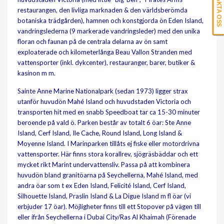
KONTAKTA OSS
restaurangen, den livliga marknaden & den världsberömda
botaniska trädgården), hamnen och konstgjorda ön Eden Island,
vandringslederna (9 markerade vandringsleder) med den unika
floran och faunan på de centrala delarna av ön samt
exploaterade och kilometerlånga Beau Vallon Stranden med
vattensporter (inkl. dykcenter), restauranger, barer, butiker &
kasinon m m.
Sainte Anne Marine Nationalpark (sedan 1973) ligger strax
utanför huvudön Mahé Island och huvudstaden Victoria och
transporten hit med en snabb Speedboat tar ca 15-30 minuter
beroende på vald ö. Parken består av totalt 6 öar: Ste Anne
Island, Cerf Island, Ile Cache, Round Island, Long Island &
Moyenne Island. I Marinparken tillåts ej fiske eller motordrivna
vattensporter. Här finns stora korallrev, sjögräsbäddar och ett
mycket rikt Marint undervattensliv. Passa på att kombinera
huvudön bland granitöarna på Seychellerna, Mahé Island, med
andra öar som t ex Eden Island, Felicité Island, Cerf Island,
Silhouette Island, Praslin Island & La Digue Island m fl öar (vi
erbjuder 17 öar). Möjligheter finns till ett Stopover på vägen till
eller ifrån Seychellerna i Dubai City/Ras Al Khaimah (Förenade