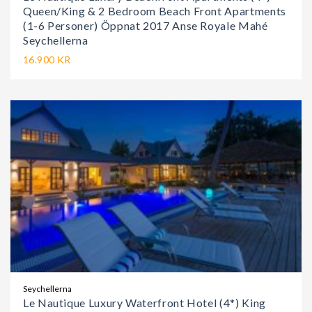
Queen/King & 2 Bedroom Beach Front Apartments
(1-6 Personer) Öppnat 2017 Anse Royale Mahé
Seychellerna
16.900 KR
Seychellerna
Le Nautique Luxury Waterfront Hotel (4*) King