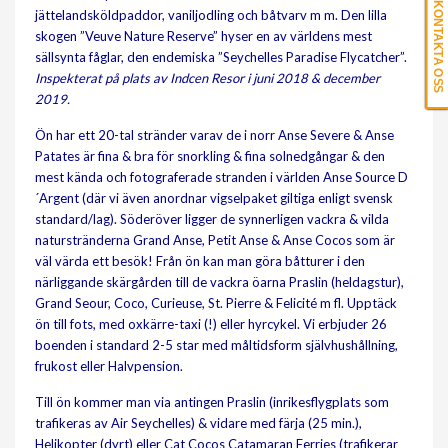
KONTAKTA OSS
jättelandsköldpaddor, vaniljodling och båtvarv m m. Den lilla
skogen ”Veuve Nature Reserve” hyser en av världens mest
sällsynta fåglar, den endemiska ”Seychelles Paradise Flycatcher”.
Inspekterat på plats av Indcen Resor i juni 2018 & december
2019.
Ön har ett 20-tal stränder varav de i norr Anse Severe & Anse
Patates är fina & bra för snorkling & fina solnedgångar & den
mest kända och fotograferade stranden i världen Anse Source D
´Argent (där vi även anordnar vigselpaket giltiga enligt svensk
standard/lag). Söderöver ligger de synnerligen vackra & vilda
naturstränderna Grand Anse, Petit Anse & Anse Cocos som är
väl värda ett besök! Från ön kan man göra båtturer i den
närliggande skärgården till de vackra öarna Praslin (heldagstur),
Grand Seour, Coco, Curieuse, St. Pierre & Felicité m fl. Upptäck
ön till fots, med oxkärre-taxi (!) eller hyrcykel. Vi erbjuder 26
boenden i standard 2-5 star med måltidsform självhushållning,
frukost eller Halvpension.
Till ön kommer man via antingen Praslin (inrikesflygplats som
trafikeras av Air Seychelles) & vidare med färja (25 min.),
Helikopter (dyrt) eller Cat Cocos Catamaran Ferries (trafikerar