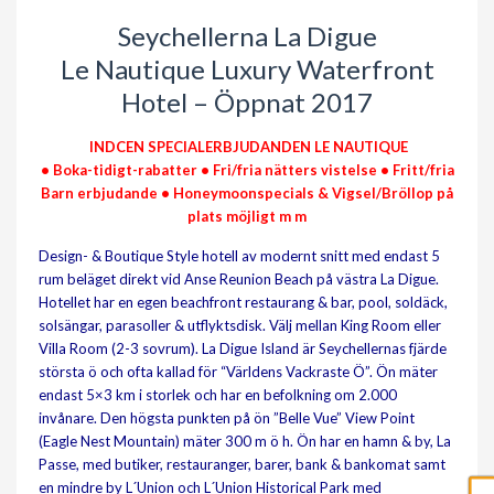
Seychellerna La Digue
Le Nautique Luxury Waterfront
Hotel – Öppnat 2017
INDCEN SPECIALERBJUDANDEN LE NAUTIQUE
• Boka-tidigt-rabatter • Fri/fria nätters vistelse • Fritt/fria
Barn erbjudande • Honeymoonspecials & Vigsel/Bröllop på
plats möjligt m m
Design- & Boutique Style hotell av modernt snitt med endast 5
rum beläget direkt vid Anse Reunion Beach på västra La Digue.
Hotellet har en egen beachfront restaurang & bar, pool, soldäck,
solsängar, parasoller & utflyktsdisk. Välj mellan King Room eller
Villa Room (2-3 sovrum). La Digue Island är Seychellernas fjärde
största ö och ofta kallad för “Världens Vackraste Ö”. Ön mäter
endast 5×3 km i storlek och har en befolkning om 2.000
invånare. Den högsta punkten på ön ”Belle Vue” View Point
(Eagle Nest Mountain) mäter 300 m ö h. Ön har en hamn & by, La
Passe, med butiker, restauranger, barer, bank & bankomat samt
en mindre by L´Union och L´Union Historical Park med