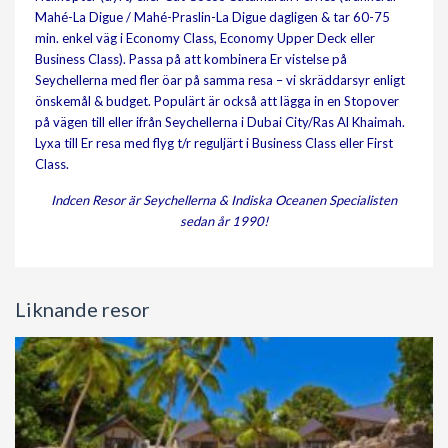
Mahé-La Digue / Mahé-Praslin-La Digue dagligen & tar 60-75
min. enkel väg i Economy Class, Economy Upper Deck eller
Business Class). Passa på att kombinera Er vistelse på
Seychellerna med fler öar på samma resa – vi skräddarsyr enligt
önskemål & budget. Populärt är också att lägga in en Stopover
på vägen till eller ifrån Seychellerna i Dubai City/Ras Al Khaimah.
Lyxa till Er resa med flyg t/r reguljärt i Business Class eller First
Class.
Indcen Resor är Seychellerna & Indiska Oceanen Specialisten
sedan år 1990!
Liknande resor