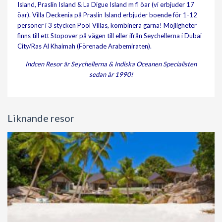
Island, Praslin Island & La Digue Island m fl öar (vi erbjuder 17
öar). Villa Deckenia på Praslin Island erbjuder boende för 1-12
personer i 3 stycken Pool Villas, kombinera gärna! Möjligheter
finns till ett Stopover på vägen till eller ifrån Seychellerna i Dubai
City/Ras Al Khaimah (Förenade Arabemiraten).
Indcen Resor är Seychellerna & Indiska Oceanen Specialisten
sedan år 1990!
Liknande resor