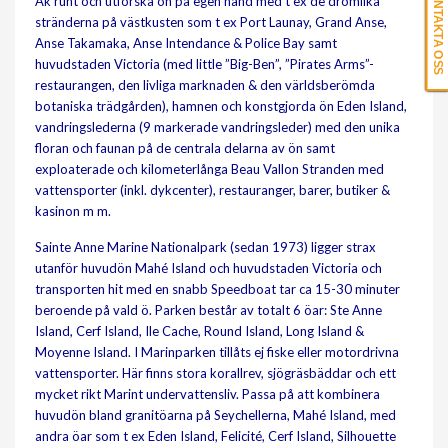
KONTAKTA OSS
Åk runt och utforska ön på egen hand med t ex de drömlika
stränderna på västkusten som t ex Port Launay, Grand Anse,
Anse Takamaka, Anse Intendance & Police Bay samt
huvudstaden Victoria (med little ”Big-Ben”, ”Pirates Arms”-
restaurangen, den livliga marknaden & den världsberömda
botaniska trädgården), hamnen och konstgjorda ön Eden Island,
vandringslederna (9 markerade vandringsleder) med den unika
floran och faunan på de centrala delarna av ön samt
exploaterade och kilometerlånga Beau Vallon Stranden med
vattensporter (inkl. dykcenter), restauranger, barer, butiker &
kasinon m m.
Sainte Anne Marine Nationalpark (sedan 1973) ligger strax
utanför huvudön Mahé Island och huvudstaden Victoria och
transporten hit med en snabb Speedboat tar ca 15-30 minuter
beroende på vald ö. Parken består av totalt 6 öar: Ste Anne
Island, Cerf Island, Ile Cache, Round Island, Long Island &
Moyenne Island. I Marinparken tillåts ej fiske eller motordrivna
vattensporter. Här finns stora korallrev, sjögräsbäddar och ett
mycket rikt Marint undervattensliv. Passa på att kombinera
huvudön bland granitöarna på Seychellerna, Mahé Island, med
andra öar som t ex Eden Island, Felicité, Cerf Island, Silhouette