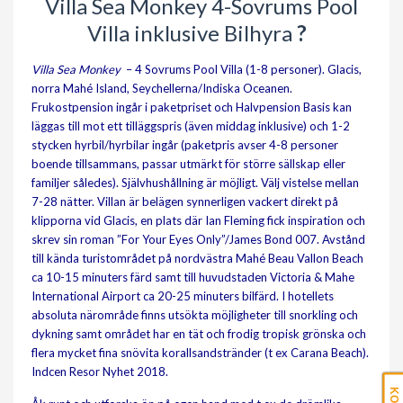
Villa Sea Monkey 4-Sovrums Pool
Villa inklusive Bilhyra
?
Villa Sea Monkey
– 4 Sovrums Pool Villa (1-8 personer). Glacis,
norra Mahé Island, Seychellerna/Indiska Oceanen.
Frukostpension ingår i paketpriset och Halvpension Basis kan
läggas till mot ett tilläggspris (även middag inklusive) och 1-2
stycken hyrbil/hyrbilar ingår (paketpris avser 4-8 personer
boende tillsammans, passar utmärkt för större sällskap eller
familjer således). Självhushållning är möjligt. Välj vistelse mellan
7-28 nätter. Villan är belägen synnerligen vackert direkt på
klipporna vid Glacis, en plats där Ian Fleming fick inspiration och
skrev sin roman ”For Your Eyes Only”/James Bond 007. Avstånd
till kända turistområdet på nordvästra Mahé Beau Vallon Beach
ca 10-15 minuters färd samt till huvudstaden Victoria & Mahe
International Airport ca 20-25 minuters bilfärd. I hotellets
absoluta närområde finns utsökta möjligheter till snorkling och
dykning samt området har en tät och frodig tropisk grönska och
flera mycket fina snövita korallsandstränder (t ex Carana Beach).
Indcen Resor Nyhet 2018.