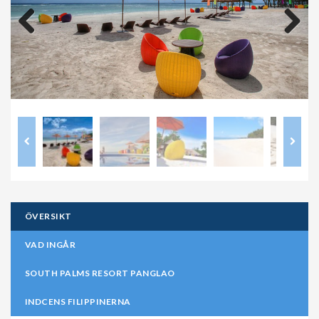
Previous
Next
ÖVERSIKT
VAD INGÅR
SOUTH PALMS RESORT PANGLAO
INDCENS FILIPPINERNA