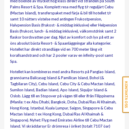
med boende av mycket hög klass direkt vid stranden på South
Palms Resort & Spa. Komplett resa med flyg t/r reguljärt Cebu
(Mactan Island), transferspaket med färja & bil till hotellet t/r
samt 10 nätters vistelse med antingen Frukostpension,
Halvpension Basis (frukost- & middag inklusive) eller Helpension
Basis (frukost, lunch- & middag inklusive), välkomstdrink samt 2
flaskor bordsvatten per dag. Njut av komfort och lyx på ett av
öns absolut bästa Resort- & Spaanläggningar alla kategorier.
Hotellet har direkt strandläge vid en 700 meter lång vit
korallsandstrand och har 2 pooler varav en infinity-pool samt
Spa.
Hotellet kan kombineras med andra Resorts på Panglao Island,
grannöarna Balicasag Island & Pamilican Island, Bohol (&
KONTAKTA OSS
Tagbilaran City), Cebu Island, Cebu City & Cebu Mactan Island,
Sumilon Island, Badian Island, Apo Island, Siquijor Island &
Oslob. Lägg till en Stopover på vägen till eller ifrån Filippinerna
(Manila: t ex Abu Dhabi, Bangkok, Doha, Dubai/Ras Al Khaimah,
Hong Kong, Istanbul, Kuala Lumpur, Saigon, Singapore & Cebu
Mactan Island: t ex Hong Kong, Dubai/Ras Al Khaimah &
Singapore). Nyhet: Flyg med Emirates Airline till Cebu Mactan
Island. Vi skräddarsyr Er drömresa i öriket (totalt 7107 öar)