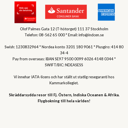
Olof Palmes Gata 12 (T-hötorget) 111 37 Stockholm
Telefon: 08-562 65 000 * Email: info@indcen.se
Swish: 1230832964 * Nordea konto 3201 180 9061 * Plusgiro: 414 80
34-4
Pay from overseas: IBAN SE97 9500 0099 6026 4148 0344 *
SWIFT/BIC: NDEASESS
Vi innehar IATA-licens och har ställt ut statlig resegaranti hos
Kammarkollegiet.
Skräddarsydda resor till Fj. Östern, Indiska Oceanen & Afrika.
Flygbokning till hela världen!