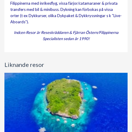
Filippinerna med inrikesflyg, vissa färjor/catamaraner & privata
transfers med bil & minibuss. Dykning kan förbokas på vissa
orter (t ex Dykkurser, olika Dykpaket & Dykkryssningar s k ”Live-
Aboards”).
Indcen Resor är Reseskräddaren & Fjärran Östern/Filippinerna
Specialisten sedan år 1990!
Liknande resor