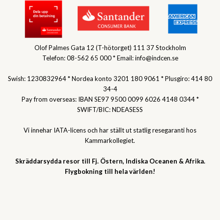
Olof Palmes Gata 12 (T-hötorget) 111 37 Stockholm
Telefon: 08-562 65 000 * Email: info@indcen.se
Swish: 1230832964 * Nordea konto 3201 180 9061 * Plusgiro: 414 80
34-4
Pay from overseas: IBAN SE97 9500 0099 6026 4148 0344 *
SWIFT/BIC: NDEASESS
Vi innehar IATA-licens och har ställt ut statlig resegaranti hos
Kammarkollegiet.
Skräddarsydda resor till Fj. Östern, Indiska Oceanen & Afrika.
Flygbokning till hela världen!