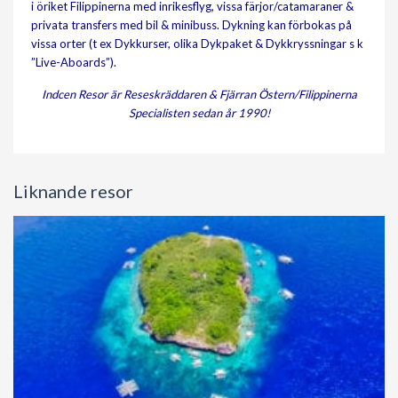
i öriket Filippinerna med inrikesflyg, vissa färjor/catamaraner &
privata transfers med bil & minibuss. Dykning kan förbokas på
vissa orter (t ex Dykkurser, olika Dykpaket & Dykkryssningar s k
”Live-Aboards”).
Indcen Resor är Reseskräddaren & Fjärran Östern/Filippinerna
Specialisten sedan år 1990!
Liknande resor