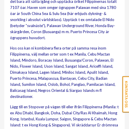
det bara att sätta igång och upptäcka öriket Filippinernas totalt
7107 öar. Haven som omger ögruppen Palawan med sina 1780
öar är South China Sea & Sulu Sea (här erbjuds dykning- &
snorkling i absolut världsklass). Upptäck t ex omtalade El Nido
(betyder ”svalnäste”), Palawan Underground River, Honda Bay-
skärgården, Coron (Busuanga) m m. Puerto Princesa City är
ögruppens huvudort.
Hos oss kan ni kombinera flera orter på samma resa inom
Filippinerna, välj mellan orter som t ex Manila, Cebu Mactan
Island, Mindoro, Boracay Island, Busuanga/Coron, Palawan, El
Nido, Flower Island, Uson Island, Sangat Island, Ariceffi Island,
Dimakaya Island, Lagen Island, Miniloc Island, Apulit Island,
Puerto Princesa, Malapascua, Bantayan, Cebu City, Badian
KONTAKTA OSS
Island, Sumilon Island, Oslob, Bohol, Panglao, Pamilacan Island,
Balicasag Island, Negros Oriental & Siargao Islands m fl
destinationer.
Lägg till en Stopover på vägen till eller ifrån Filippinerna (Manila: t
ex Abu Dhabi, Bangkok, Doha, Dubai City/Ras Al Khaimah, Hong
Kong, Istanbul, Kuala Lumpur, Saigon, Singapore & Cebu Mactan
Island: t ex Hong Kong & Singapore). Vi skräddarsyr Er drömresa