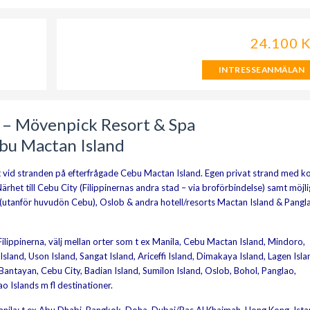
24.100 
INTRESSEANMÄLAN
a – Mövenpick Resort & Spa
bu Mactan Island
t vid stranden på efterfrågade Cebu Mactan Island. Egen privat strand med ko
Närhet till Cebu City (Filippinernas andra stad – via broförbindelse) samt möjl
d (utanför huvudön Cebu), Oslob & andra hotell/resorts Mactan Island & Pangl
ilippinerna, välj mellan orter som t ex Manila, Cebu Mactan Island, Mindoro,
land, Uson Island, Sangat Island, Ariceffi Island, Dimakaya Island, Lagen Isla
 Bantayan, Cebu City, Badian Island, Sumilon Island, Oslob, Bohol, Panglao,
o Islands m fl destinationer.