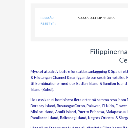
RESMÅL:
ADDU ATOLL FILIPPINERNA
RESETYP:
Filippinern
Ce
Mycket attraktiv bättre förstaklassanläggning & Spa direk
& Hilutungan Channel & närliggande öar ses ifrån hotellet. 
till kombinationer med t ex Badian Island & Sumilon Islan
Island (Bohol).
Hos oss kan ni kombinera flera orter på samma resa inom F
Boracay Island, Busuanga/Coron, Palawan, El Nido, Flower Is
Miniloc Island, Apulit Island, Puerto Princesa, Malapascua,
Pamilacan Island, Balicasag Island, Negros Oriental & Siarga