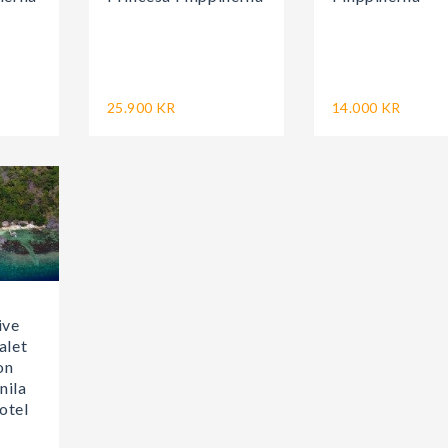
25.900 KR
14.000 KR
ive
alet
on
nila
otel