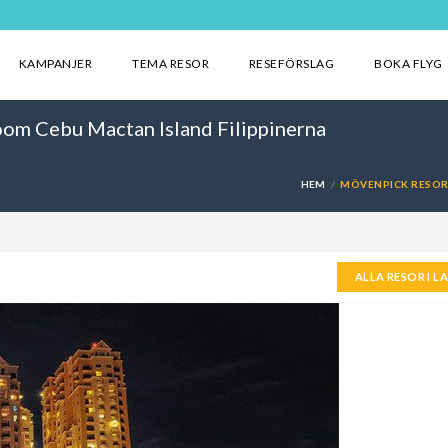
KAMPANJER
TEMA RESOR
RESEFÖRSLAG
BOKA FLYG
oom Cebu Mactan Island Filippinerna
HEM
MÖVENPICK RESORT
ALLA RESOR I L