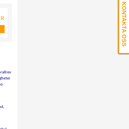
KONTAKTA OSS
KR
rallrev
igheter
ao
nd,