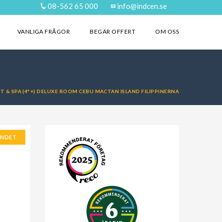
08-562 65 000
info@indcen.se
VANLIGA FRÅGOR
BEGÄR OFFERT
OM OSS
 & SPA (4*+) DELUXE ROOM CEBU MACTAN ISLAND FILIPPINERNA
ANDET