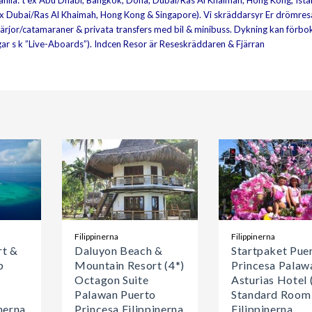
a (Manila: t ex Abu Dhabi, Bangkok, Doha, Dubai/Ras Al Khaimah, Hong Kong, Ista
ex Dubai/Ras Al Khaimah, Hong Kong & Singapore). Vi skräddarsyr Er drömresa
a färjor/catamaraner & privata transfers med bil & minibuss. Dykning kan förbo
gar s k ”Live-Aboards”). Indcen Resor är Reseskräddaren & Fjärran
Filippinerna
Filippinerna
rt &
Daluyon Beach &
Startpaket Pue
p
Mountain Resort (4*)
Princesa Palaw
Octagon Suite
Asturias Hotel 
Palawan Puerto
Standard Room
nerna
Princesa Filippinerna
Filippinerna