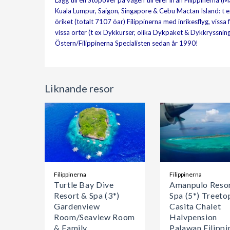
Lägg till en Stopover på vägen till eller ifrån Filippinern
Kuala Lumpur, Saigon, Singapore & Cebu Mactan Island: t 
öriket (totalt 7107 öar) Filippinerna med inrikesflyg, viss
vissa orter (t ex Dykkurser, olika Dykpaket & Dykkryssnin
Östern/Filippinerna Specialisten sedan år 1990!
Liknande resor
Filippinerna
Filippinerna
Turtle Bay Dive
Amanpulo Reso
Resort & Spa (3*)
Spa (5*) Treeto
Gardenview
Casita Chalet
Room/Seaview Room
Halvpension
& Family
Palawan Filippi