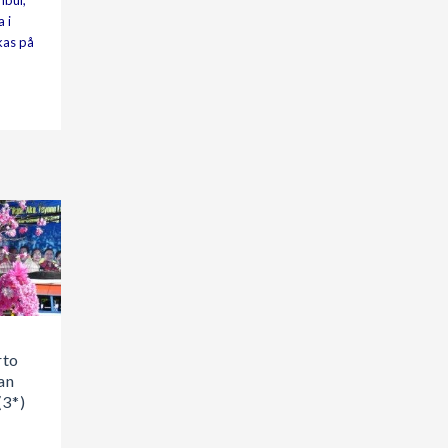
nbul,
 i
kas på
rto
an
(3*)