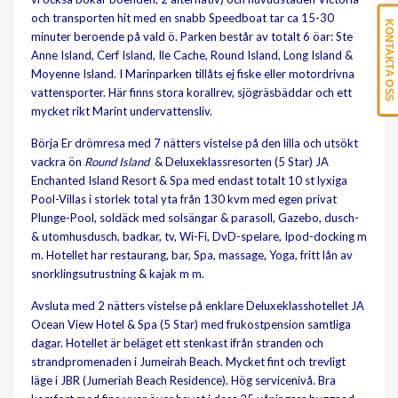
och transporten hit med en snabb Speedboat tar ca 15-30
KONTAKTA OSS
minuter beroende på vald ö. Parken består av totalt 6 öar: Ste
Anne Island, Cerf Island, Ile Cache, Round Island, Long Island &
Moyenne Island. I Marinparken tillåts ej fiske eller motordrivna
vattensporter. Här finns stora korallrev, sjögräsbäddar och ett
mycket rikt Marint undervattensliv.
Börja Er drömresa med 7 nätters vistelse på den lilla och utsökt
vackra ön
Round Island
& Deluxeklassresorten (5 Star) JA
Enchanted Island Resort & Spa med endast totalt 10 st lyxiga
Pool-Villas i storlek total yta från 130 kvm med egen privat
Plunge-Pool, soldäck med solsängar & parasoll, Gazebo, dusch-
& utomhusdusch, badkar, tv, Wi-Fi, DvD-spelare, Ipod-docking m
m. Hotellet har restaurang, bar, Spa, massage, Yoga, fritt lån av
snorklingsutrustning & kajak m m.
Avsluta med 2 nätters vistelse på enklare Deluxeklasshotellet JA
Ocean View Hotel & Spa (5 Star) med frukostpension samtliga
dagar. Hotellet är beläget ett stenkast ifrån stranden och
strandpromenaden i Jumeirah Beach. Mycket fint och trevligt
läge i JBR (Jumeriah Beach Residence). Hög servicenivå. Bra