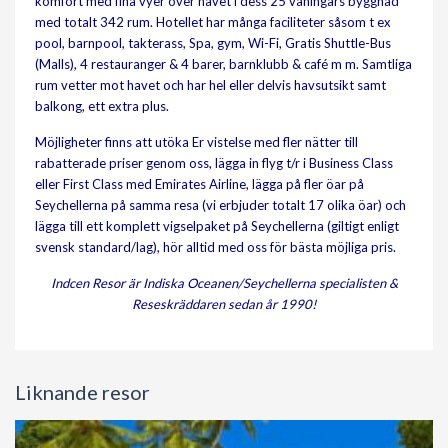
komfort med fina vyer över havet i dess 25 våningars byggnad
med totalt 342 rum. Hotellet har många faciliteter såsom t ex
pool, barnpool, takterass, Spa, gym, Wi-Fi, Gratis Shuttle-Bus
(Malls), 4 restauranger & 4 barer, barnklubb & café m m. Samtliga
rum vetter mot havet och har hel eller delvis havsutsikt samt
balkong, ett extra plus.
Möjligheter finns att utöka Er vistelse med fler nätter till
rabatterade priser genom oss, lägga in flyg t/r i Business Class
eller First Class med Emirates Airline, lägga på fler öar på
Seychellerna på samma resa (vi erbjuder totalt 17 olika öar) och
lägga till ett komplett vigselpaket på Seychellerna (giltigt enligt
svensk standard/lag), hör alltid med oss för bästa möjliga pris.
Indcen Resor är Indiska Oceanen/Seychellerna specialisten &
Reseskräddaren sedan år 1990!
Liknande resor