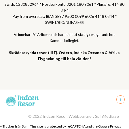
Swish: 1230832964 * Nordea konto 3201 180 9061 * Plusgiro: 414 80
34-4
Pay from overseas: IBAN SE97 9500 0099 6026 4148 0344 *
SWIFT/BIC: NDEASESS
Vi innehar IATA-licens och har ställt ut statlig resegaranti hos
Kammarkollegiet.
Skräddarsydda resor till Fj. Östern, Indiska Oceanen & Afrika.
Flygbokning till hela världen!
© 2022 Indcen Resor, Webbpartner: SpinMedia.se
// Tracker från Sami This site is protected by reCAPTCHA and the Google
Privacy