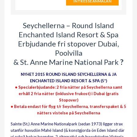
INTRESSEANMÄLAN
Seychellerna – Round Island
Enchanted Island Resort & Spa
Erbjudande fri stopover Dubai,
Poolvilla
& St. Anne Marine National Park
?
NYHET 2015
ROUND ISLAND SEYCHELLERNA & JA
ENCHANTED ISLAND RESORT & SPA (5*)
• Specialerbjudande: 2 fria nätter på Seychellerna samt
erhåll 2 fria nätter (inklusive frukost) i Dubai (gratis
Stopover)
• Betala endast för flyg t/r Seychellerna, transferspaket & 5
nätters vistelse på Seychellerna
Sainte (St.) Anne Marine Nationalpark (sedan 1973) ligger strax
utanför huvudön Mahé Island (& konstgjorda ön Eden Island där
vi också bokar boenden, 2 alternativ) och huvudstaden Victoria