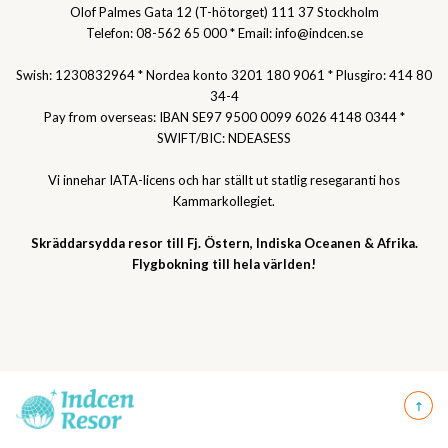
Olof Palmes Gata 12 (T-hötorget) 111 37 Stockholm
Telefon: 08-562 65 000 * Email: info@indcen.se
Swish: 1230832964 * Nordea konto 3201 180 9061 * Plusgiro: 414 80
34-4
Pay from overseas: IBAN SE97 9500 0099 6026 4148 0344 *
SWIFT/BIC: NDEASESS
Vi innehar IATA-licens och har ställt ut statlig resegaranti hos
Kammarkollegiet.
Skräddarsydda resor till Fj. Östern, Indiska Oceanen & Afrika.
Flygbokning till hela världen!