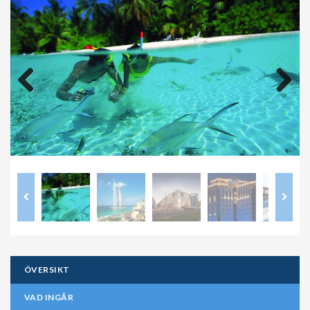
Previous
Next
ÖVERSIKT
VAD INGÅR