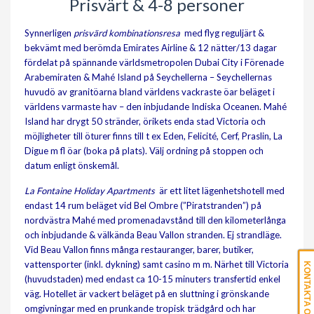
Prisvärt & 4-8 personer
Synnerligen
prisvärd kombinationsresa
med flyg reguljärt &
bekvämt med berömda Emirates Airline & 12 nätter/13 dagar
fördelat på spännande världsmetropolen Dubai City i Förenade
Arabemiraten & Mahé Island på Seychellerna – Seychellernas
huvudö av granitöarna bland världens vackraste öar beläget i
världens varmaste hav – den inbjudande Indiska Oceanen. Mahé
Island har drygt 50 stränder, örikets enda stad Victoria och
möjligheter till öturer finns till t ex Eden, Felicité, Cerf, Praslin, La
Digue m fl öar (boka på plats). Välj ordning på stoppen och
datum enligt önskemål.
La Fontaine Holiday Apartments
är ett litet lägenhetshotell med
endast 14 rum beläget vid Bel Ombre (”Piratstranden”) på
nordvästra Mahé med promenadavstånd till den kilometerlånga
och inbjudande & välkända Beau Vallon stranden. Ej strandläge.
Vid Beau Vallon finns många restauranger, barer, butiker,
vattensporter (inkl. dykning) samt casino m m. Närhet till Victoria
KONTAKTA OSS
(huvudstaden) med endast ca 10-15 minuters transfertid enkel
väg. Hotellet är vackert beläget på en sluttning i grönskande
omgivningar med en prunkande tropisk trädgård och har