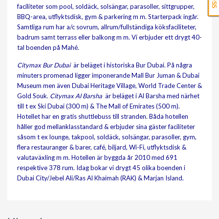
faciliteter som pool, soldäck, solsängar, parasoller, sittgrupper,
BBQ-area, utflyktsdisk, gym & parkering m m. Starterpack ingår.
Samtliga rum har a/c sovrum, allrum/fullständiga köksfaciliteter,
badrum samt terrass eller balkong m m. Vi erbjuder ett drygt 40-
tal boenden på Mahé.
Citymax Bur Dubai
är beläget i historiska Bur Dubai. På några
minuters promenad ligger imponerande Mall Bur Juman & Dubai
Museum men även Dubai Heritage Village, World Trade Center &
Gold Souk.
Citymax Al Barsha
är beläget i Al Barsha med närhet
till t ex Ski Dubai (300 m) & The Mall of Emirates (500 m).
Hotellet har en gratis shuttlebuss till stranden. Båda hotellen
håller god mellanklasstandard & erbjuder sina gäster faciliteter
såsom t ex lounge, takpool, soldäck, solsängar, parasoller, gym,
flera restauranger & barer, café, biljard, Wi-Fi, utflyktsdisk &
valutaväxling m m. Hotellen är byggda år 2010 med 691
respektive 378 rum. Idag bokar vi drygt 45 olika boenden i
Dubai City/Jebel Ali/Ras Al Khaimah (RAK) & Marjan Island.