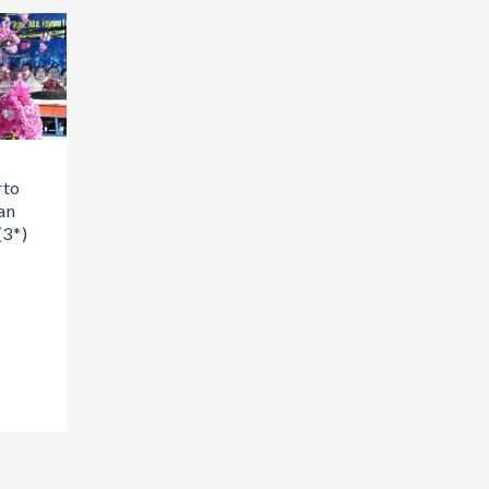
rto
an
(3*)