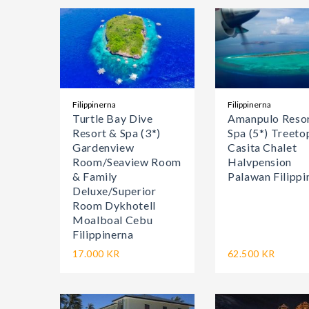
Filippinerna
Filippinerna
Turtle Bay Dive
Amanpulo Reso
Resort & Spa (3*)
Spa (5*) Treeto
Gardenview
Casita Chalet
Room/Seaview Room
Halvpension
& Family
Palawan Filippi
Deluxe/Superior
Room Dykhotell
Moalboal Cebu
Filippinerna
17.000 KR
62.500 KR