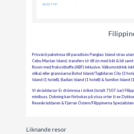
RESETYP:
Filippi
Prisvärd paketresa till paradisön Panglao Island strax utanf
Cebu Mactan Island, transfers t/r till ön med båt & bil sam
Room med frukostbuffe (ABF) inklusive. Välkomstdrink inkl
olika) eller grannöarna Bohol Island/Tagbilaran City (3 hotell
Island (1 hotell), Badian Island (1 hotell) & Sumilon Island (1
Vi skräddarsyr Er drömresa i öriket (totalt 7107 öar) Filip
minibuss. Dykning kan förbokas på vissa orter (t ex Dykku
Reseskräddaren & Fjärran Östern/Filippinerna Specialiste
Liknande resor