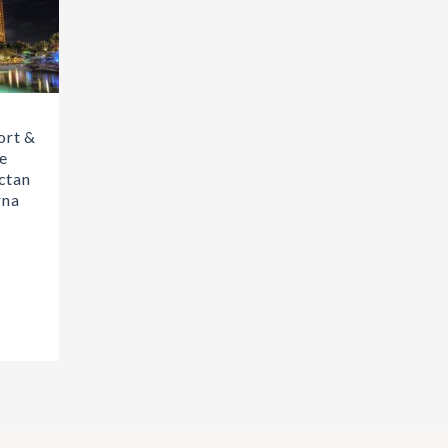
ort &
e
ctan
rna