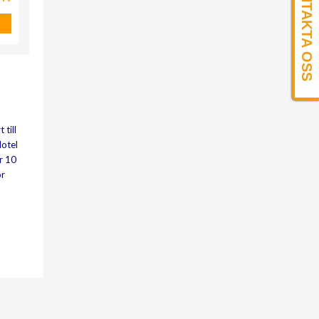
KONTAKTA OSS
 till
Hotel
r 10
or