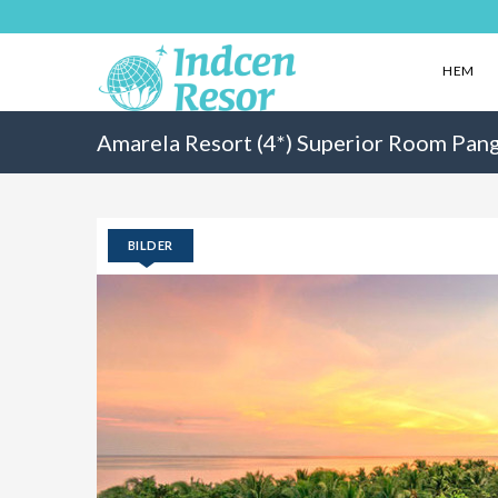
HEM
Amarela Resort (4*) Superior Room Pangl
BILDER