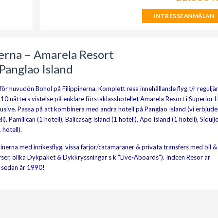
INTRESSEANMÄLAN
nerna – Amarela Resort
Panglao Island
ör huvudön Bohol på Filippinerna. Komplett resa innehållande flyg t/r reguljärt
t 10 nätters vistelse på enklare förstaklasshotellet Amarela Resort i Superior 
usive. Passa på att kombinera med andra hotell på Panglao Island (vi erbjude
), Pamilican (1 hotell), Balicasag Island (1 hotell), Apo Island (1 hotell), Siquij
 hotell).
pinerna med inrikesflyg, vissa färjor/catamaraner & privata transfers med bil &
rser, olika Dykpaket & Dykkryssningar s k ”Live-Aboards”). Indcen Resor är
n sedan år 1990!