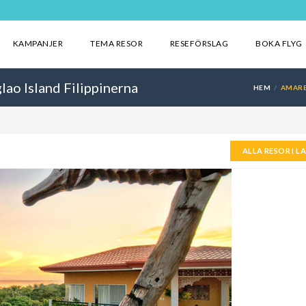
KAMPANJER
TEMA RESOR
RESEFÖRSLAG
BOKA FLYG
ao Island Filippinerna
HEM
AMARE
ALLA RESOR I L