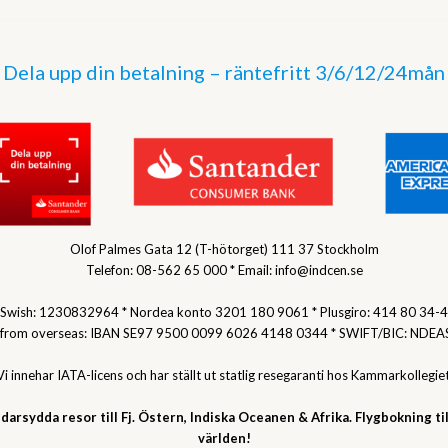
Dela upp din betalning – räntefritt 3/6/12/24mån
Olof Palmes Gata 12 (T-hötorget) 111 37 Stockholm
Telefon: 08-562 65 000 * Email: info@indcen.se
Swish: 1230832964 * Nordea konto 3201 180 9061 * Plusgiro: 414 80 34-4
 from overseas: IBAN SE97 9500 0099 6026 4148 0344 * SWIFT/BIC: NDEA
Vi innehar IATA-licens och har ställt ut statlig resegaranti hos Kammarkollegiet
darsydda resor till Fj. Östern, Indiska Oceanen & Afrika. Flygbokning til
världen!