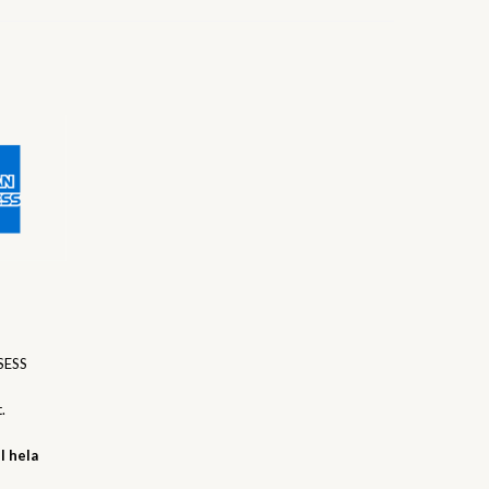
SESS
.
l hela