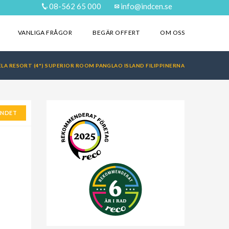
08-562 65 000
info@indcen.se
VANLIGA FRÅGOR
BEGÄR OFFERT
OM OSS
LA RESORT (4*) SUPERIOR ROOM PANGLAO ISLAND FILIPPINERNA
ANDET