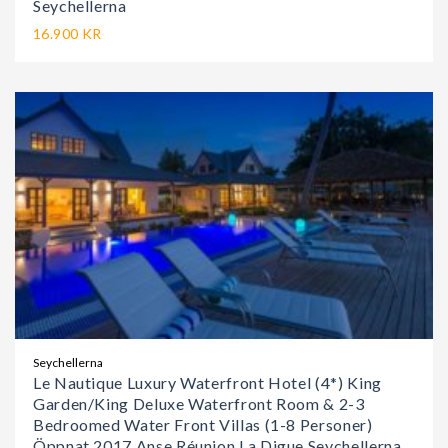
Seychellerna
16.900 KR
Seychellerna
Le Nautique Luxury Waterfront Hotel (4*) King
Garden/King Deluxe Waterfront Room & 2-3
Bedroomed Water Front Villas (1-8 Personer)
Öppnat 2017 Anse Réunion La Digue Seychellerna