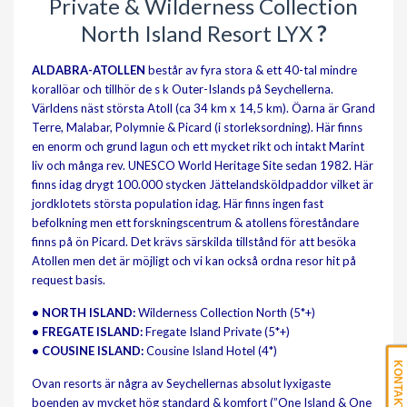
Private & Wilderness Collection
North Island Resort LYX
?
ALDABRA-ATOLLEN
består av fyra stora & ett 40-tal mindre
korallöar och tillhör de s k Outer-Islands på Seychellerna.
Världens näst största Atoll (ca 34 km x 14,5 km). Öarna är Grand
Terre, Malabar, Polymnie & Picard (i storleksordning). Här finns
en enorm och grund lagun och ett mycket rikt och intakt Marint
liv och många rev. UNESCO World Heritage Site sedan 1982. Här
finns idag drygt 100.000 stycken Jättelandsköldpaddor vilket är
jordklotets största population idag. Här finns ingen fast
befolkning men ett forskningscentrum & atollens föreståndare
finns på ön Picard. Det krävs särskilda tillstånd för att besöka
Atollen men det är möjligt och vi kan också ordna resor hit på
request basis.
• NORTH ISLAND:
Wilderness Collection North (5*+)
• FREGATE ISLAND:
Fregate Island Private (5*+)
• COUSINE ISLAND:
Cousine Island Hotel (4*)
KONTAKTA OSS
Ovan resorts är några av Seychellernas absolut lyxigaste
boenden av mycket hög standard & komfort (”One Island & One