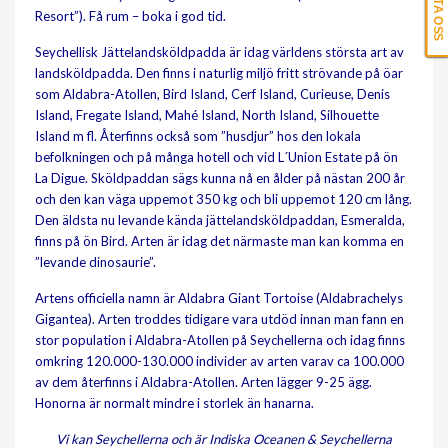
Resort”). Få rum – boka i god tid.
Seychellisk Jättelandsköldpadda är idag världens största art av
landsköldpadda. Den finns i naturlig miljö fritt strövande på öar
som Aldabra-Atollen, Bird Island, Cerf Island, Curieuse, Denis
Island, Fregate Island, Mahé Island, North Island, Silhouette
Island m fl. Återfinns också som ”husdjur” hos den lokala
befolkningen och på många hotell och vid L´Union Estate på ön
La Digue. Sköldpaddan sägs kunna nå en ålder på nästan 200 år
och den kan väga uppemot 350 kg och bli uppemot 120 cm lång.
Den äldsta nu levande kända jättelandsköldpaddan, Esmeralda,
finns på ön Bird. Arten är idag det närmaste man kan komma en
”levande dinosaurie”.
Artens officiella namn är Aldabra Giant Tortoise (Aldabrachelys
Gigantea). Arten troddes tidigare vara utdöd innan man fann en
stor population i Aldabra-Atollen på Seychellerna och idag finns
omkring 120.000-130.000 individer av arten varav ca 100.000
av dem återfinns i Aldabra-Atollen. Arten lägger 9-25 ägg.
Honorna är normalt mindre i storlek än hanarna.
Vi kan Seychellerna och är Indiska Oceanen & Seychellerna