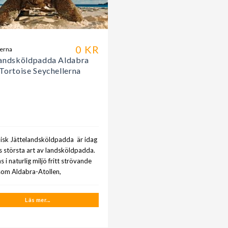
0 KR
lerna
landsköldpadda Aldabra
Tortoise Seychellerna
lisk Jättelandsköldpadda är idag
s största art av landsköldpadda.
s i naturlig miljö fritt strövande
som Aldabra-Atollen,
Läs mer...