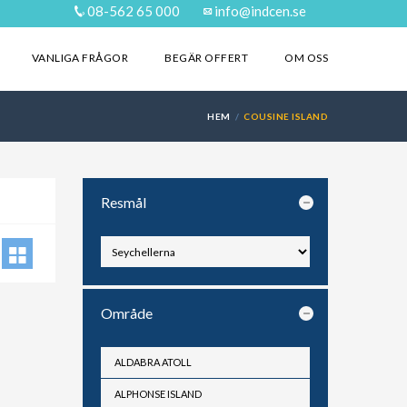
08-562 65 000
info@indcen.se
VANLIGA FRÅGOR
BEGÄR OFFERT
OM OSS
HEM
COUSINE ISLAND
Resmål
Område
ALDABRA ATOLL
ALPHONSE ISLAND