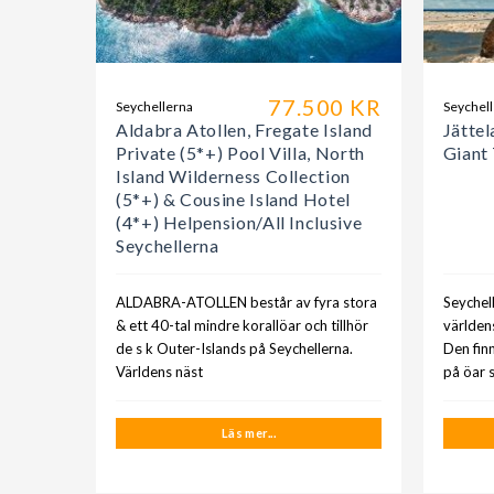
77.500 KR
Seychellerna
Seychel
Aldabra Atollen, Fregate Island
Jätte
Private (5*+) Pool Villa, North
Giant 
Island Wilderness Collection
(5*+) & Cousine Island Hotel
(4*+) Helpension/All Inclusive
Seychellerna
ALDABRA-ATOLLEN består av fyra stora
Seychel
& ett 40-tal mindre korallöar och tillhör
världen
de s k Outer-Islands på Seychellerna.
Den finn
Världens näst
på öar 
Läs mer...