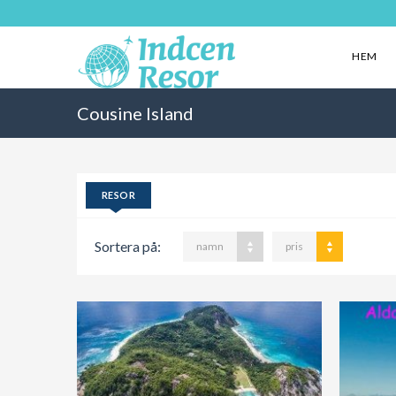
HEM
Cousine Island
RESOR
Sortera på:
namn
pris