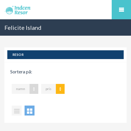
Felicite Island
RESOR
Sortera på:
namn
pris