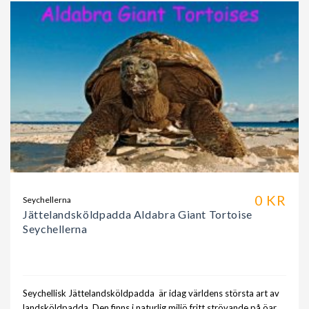
0 KR
Seychellerna
Jättelandsköldpadda Aldabra Giant Tortoise
Seychellerna
Seychellisk Jättelandsköldpadda är idag världens största art av
landsköldpadda. Den finns i naturlig miljö fritt strövande på öar