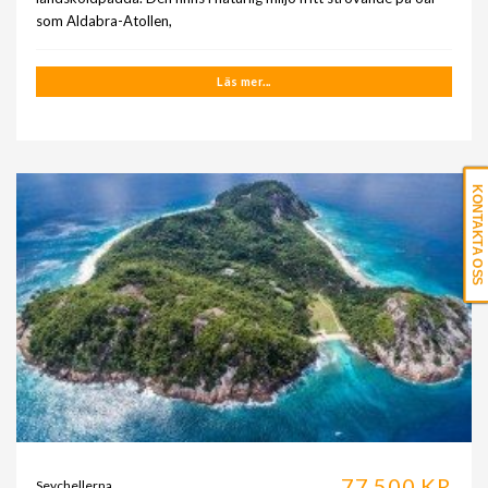
som Aldabra-Atollen,
Läs mer...
KONTAKTA OSS
77.500 KR
Seychellerna