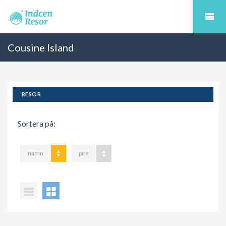
Cousine Island
RESOR
Sortera på:
namn
pris