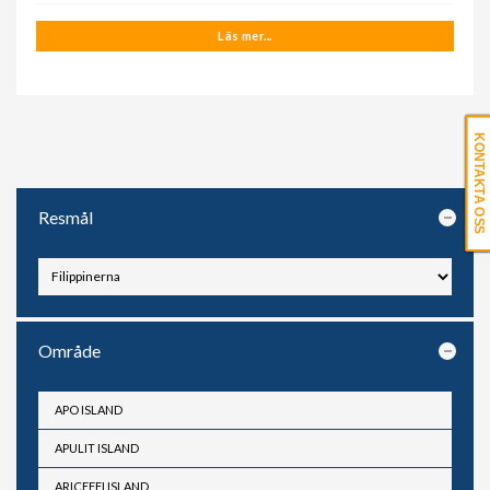
Läs mer...
KONTAKTA OSS
Resmål
Område
APO ISLAND
APULIT ISLAND
ARICEFFI ISLAND