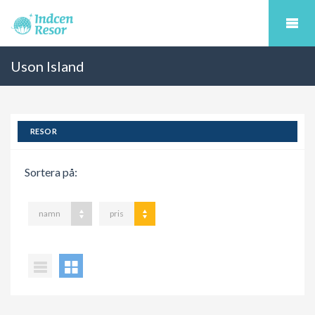
Uson Island
RESOR
Sortera på:
namn
pris