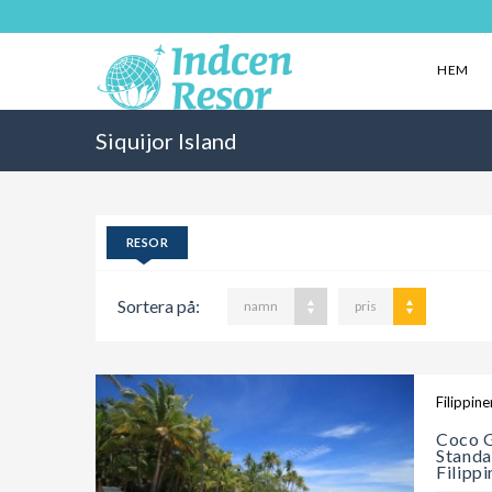
HEM
Siquijor Island
RESOR
Sortera på:
namn
pris
Filippine
Coco G
Standa
Filipp