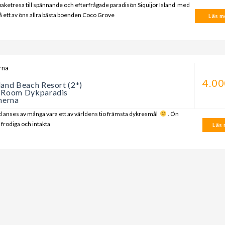
paketresa till spännande och efterfrågade paradisön Siquijor Island med
 ett av öns allra bästa boenden Coco Grove
Läs me
rna
4.00
land Beach Resort (2*)
 Room Dykparadis
inerna
d anses av många vara ett av världens tio främsta dykresmål
. Ön
frodiga och intakta
Läs m