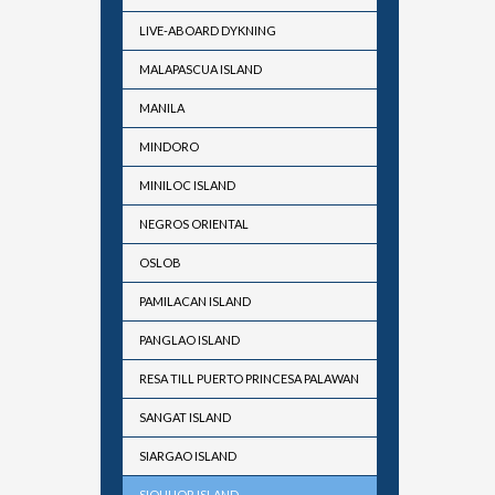
LIVE-ABOARD DYKNING
MALAPASCUA ISLAND
MANILA
MINDORO
MINILOC ISLAND
NEGROS ORIENTAL
OSLOB
PAMILACAN ISLAND
PANGLAO ISLAND
RESA TILL PUERTO PRINCESA PALAWAN
SANGAT ISLAND
SIARGAO ISLAND
SIQUIJOR ISLAND