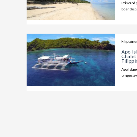
Prisvärd 
boende på
Filippine
Apo Is
Chalet
Filipp
Apo Islan
omges av 