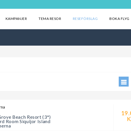
KAMPANJER
TEMA RESOR
RESEFÖRSLAG
BOKA FLYG
rna
19.
rove Beach Resort (3*)
K
rd Room Siquijor Island
inerna