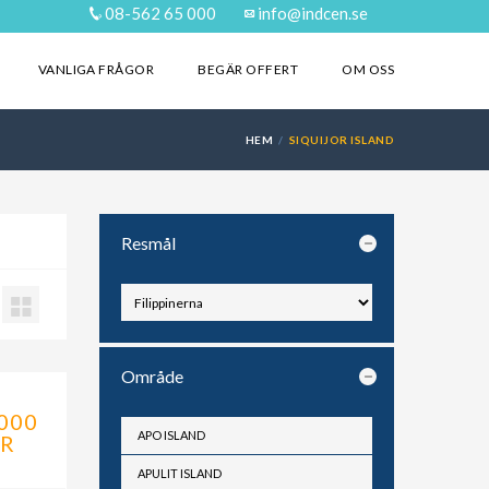
08-562 65 000
info@indcen.se
VANLIGA FRÅGOR
BEGÄR OFFERT
OM OSS
HEM
SIQUIJOR ISLAND
Resmål
Område
000
APO ISLAND
R
APULIT ISLAND