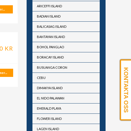
ARICEFFI ISLAND
r...
BADIAN ISLAND
BALICASAG ISLAND
BANTAYAN ISLAND
0 KR
BOHOL PANGLAO
BORACAY ISLAND
BUSUANGA CORON
KONTAKTA OSS
er...
CEBU
DIMAKYA ISLAND
EL NIDO PALAWAN
EMERALD PLAYA
FLOWER ISLAND
LAGEN ISLAND