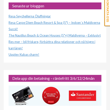
KONTAKTA OSS
Senaste ur bloggen
Resa Seychellerna Öluffningar
Resa Carpe Diem Beach Resort & Spa (5*) – Indcen´s Maldiverna
Succé!
The Nautilus Beach & Ocean Houses (5*+) Maldiverna – Exklusivt
Res mer – bli friskare, förbättra dina relationer och nå högre i
karriären!
Upplev Kubas charm!
Dela upp din betalning – räntefritt 3/6/12/24mån