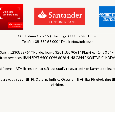
Olof Palmes Gata 12 (T-hötorget) 111 37 Stockholm
Telefon: 08-562 65 000 * Email: info@indcen.se
Swish: 1230832964 * Nordea konto 3201 180 9061 * Plusgiro: 414 80 34-4
 from overseas: IBAN SE97 9500 0099 6026 4148 0344 * SWIFT/BIC: NDEA
Vi innehar IATA-licens och har ställt ut statlig resegaranti hos Kammarkollegiet
darsydda resor till Fj. Östern, Indiska Oceanen & Afrika. Flygbokning til
världen!