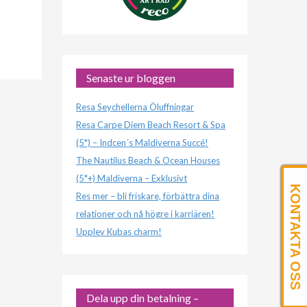
Senaste ur bloggen
Resa Seychellerna Öluffningar
Resa Carpe Diem Beach Resort & Spa
(5*) – Indcen´s Maldiverna Succé!
The Nautilus Beach & Ocean Houses
(5*+) Maldiverna – Exklusivt
KONTAKTA OSS
Res mer – bli friskare, förbättra dina
relationer och nå högre i karriären!
Upplev Kubas charm!
Dela upp din betalning –