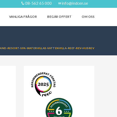
08-562 65 000
info@indcen.se
VANLIGA FRÅGOR
BEGÄR OFFERT
OM OSS
AND-RESORT-SPA-WATERVILLAS-VATTENVILLA-REEF-REV-HUSREV