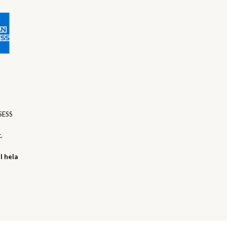
SESS
.
l hela