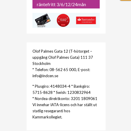
räntefritt 3/6/12/24mån
Olof Palmes Gata 12 (T-hötorget –
uppgång Olof Palmes Gata) 111 37
Stockholm
* Telefon: 08-562 65 000, E-post:
info@indcen.se
* Plusgiro: 4148034-4 * Bankgiro:
5715-8628 * Swish: 1230832964
* Nordea direktkonto: 3201 1809061
Vi innehar IATA-licens och har ställt ut
statlig resegaranti hos
Kammarkollegiet.