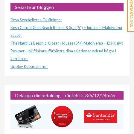
KONTAKTA OSS
Senaste ur bloggen
Resa Seychellerna Öluffningar
Resa Carpe Diem Beach Resort & Spa (5*) – Indcen´s Maldiverna
Succé!
The Nautilus Beach & Ocean Houses (5*+) Maldiverna – Exklusivt
Res mer – bli friskare, förbättra dina relationer och nå högre i
karriären!
Upplev Kubas charm!
Dela upp din betalning – räntefritt 3/6/12/24mån