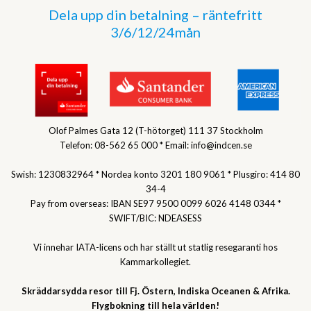
Dela upp din betalning – räntefritt
3/6/12/24mån
Olof Palmes Gata 12 (T-hötorget) 111 37 Stockholm
Telefon: 08-562 65 000 * Email: info@indcen.se
Swish: 1230832964 * Nordea konto 3201 180 9061 * Plusgiro: 414 80
34-4
Pay from overseas: IBAN SE97 9500 0099 6026 4148 0344 *
SWIFT/BIC: NDEASESS
Vi innehar IATA-licens och har ställt ut statlig resegaranti hos
Kammarkollegiet.
Skräddarsydda resor till Fj. Östern, Indiska Oceanen & Afrika.
Flygbokning till hela världen!