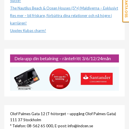
KONTAKTA OSS
Succé!
The Nautilus Beach & Ocean Houses (5*+) Maldiverna – Exklusivt
Res mer – bli friskare, förbättra dina relationer och nå högre i
karriären!
Upplev Kubas charm!
Dela upp din betalning – räntefritt 3/6/12/24mån
Olof Palmes Gata 12 (T-hötorget – uppgång Olof Palmes Gata)
111 37 Stockholm
* Telefon: 08-562 65 000, E-post: info@indcen.se