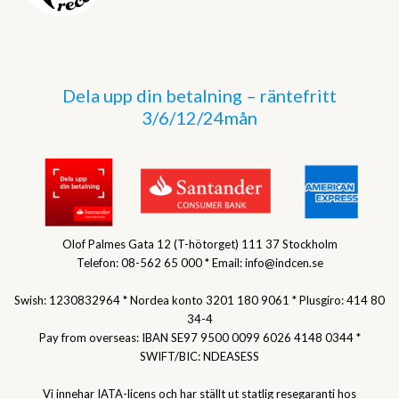
Dela upp din betalning – räntefritt
3/6/12/24mån
Olof Palmes Gata 12 (T-hötorget) 111 37 Stockholm
Telefon: 08-562 65 000 * Email: info@indcen.se
Swish: 1230832964 * Nordea konto 3201 180 9061 * Plusgiro: 414 80
34-4
Pay from overseas: IBAN SE97 9500 0099 6026 4148 0344 *
SWIFT/BIC: NDEASESS
Vi innehar IATA-licens och har ställt ut statlig resegaranti hos