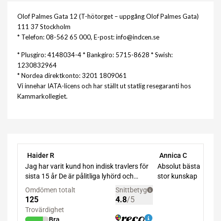
Olof Palmes Gata 12 (T-hötorget – uppgång Olof Palmes Gata)
111 37 Stockholm
* Telefon: 08-562 65 000, E-post: info@indcen.se
* Plusgiro: 4148034-4 * Bankgiro: 5715-8628 * Swish:
1230832964
* Nordea direktkonto: 3201 1809061
Vi innehar IATA-licens och har ställt ut statlig resegaranti hos
Kammarkollegiet.