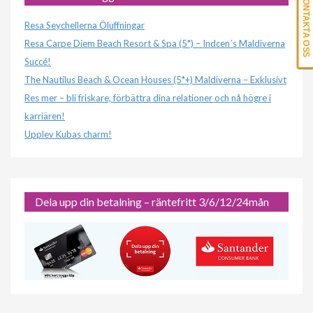
KONTAKTA OSS
Resa Seychellerna Öluffningar
Resa Carpe Diem Beach Resort & Spa (5*) – Indcen´s Maldiverna
Succé!
The Nautilus Beach & Ocean Houses (5*+) Maldiverna – Exklusivt
Res mer – bli friskare, förbättra dina relationer och nå högre i
karriären!
Upplev Kubas charm!
Dela upp din betalning – räntefritt 3/6/12/24mån