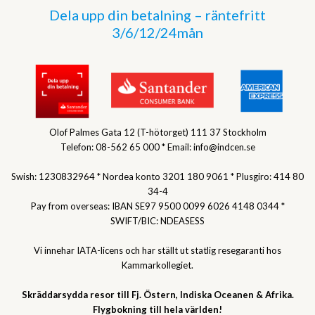
Dela upp din betalning – räntefritt
3/6/12/24mån
Olof Palmes Gata 12 (T-hötorget) 111 37 Stockholm
Telefon: 08-562 65 000 * Email: info@indcen.se
Swish: 1230832964 * Nordea konto 3201 180 9061 * Plusgiro: 414 80
34-4
Pay from overseas: IBAN SE97 9500 0099 6026 4148 0344 *
SWIFT/BIC: NDEASESS
Vi innehar IATA-licens och har ställt ut statlig resegaranti hos
Kammarkollegiet.
Skräddarsydda resor till Fj. Östern, Indiska Oceanen & Afrika.
Flygbokning till hela världen!