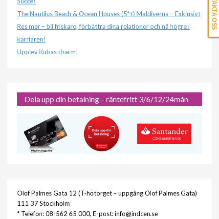
KONTAKTA OSS
Succé!
The Nautilus Beach & Ocean Houses (5*+) Maldiverna – Exklusivt
Res mer – bli friskare, förbättra dina relationer och nå högre i
karriären!
Upplev Kubas charm!
Dela upp din betalning – räntefritt 3/6/12/24mån
Olof Palmes Gata 12 (T-hötorget – uppgång Olof Palmes Gata)
111 37 Stockholm
* Telefon: 08-562 65 000, E-post: info@indcen.se