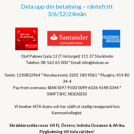
Dela upp din betalning – räntefritt
3/6/12/24mån
Olof Palmes Gata 12 (T-hötorget) 111 37 Stockholm
Telefon: 08-562 65 000 * Email: info@indcen.se
Swish: 1230832964 * Nordea konto 3201 180 9061 * Plusgiro: 414 80
34-4
Pay from overseas: IBAN SE97 9500 0099 6026 4148 0344 *
SWIFT/BIC: NDEASESS
Vi innehar IATA-licens och har ställt ut statlig resegaranti hos
Kammarkollegiet.
Skräddarsydda resor till Fj. Östern, Indiska Oceanen & Afrika.
Flygbokning till hela världen!