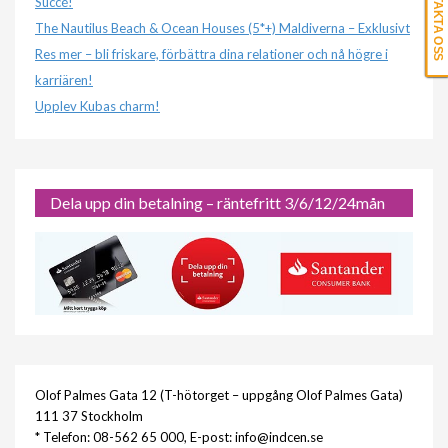
KONTAKTA OSS
Succé!
The Nautilus Beach & Ocean Houses (5*+) Maldiverna – Exklusivt
Res mer – bli friskare, förbättra dina relationer och nå högre i
karriären!
Upplev Kubas charm!
Dela upp din betalning – räntefritt 3/6/12/24mån
Olof Palmes Gata 12 (T-hötorget – uppgång Olof Palmes Gata)
111 37 Stockholm
* Telefon: 08-562 65 000, E-post: info@indcen.se