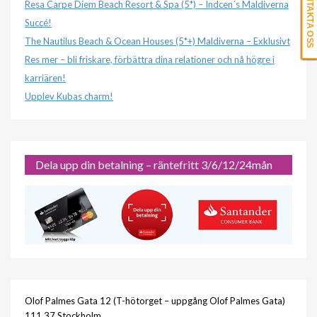
KONTAKTA OSS
Resa Carpe Diem Beach Resort & Spa (5*) – Indcen´s Maldiverna
Succé!
The Nautilus Beach & Ocean Houses (5*+) Maldiverna – Exklusivt
Res mer – bli friskare, förbättra dina relationer och nå högre i
karriären!
Upplev Kubas charm!
Dela upp din betalning – räntefritt 3/6/12/24mån
Olof Palmes Gata 12 (T-hötorget – uppgång Olof Palmes Gata)
111 37 Stockholm