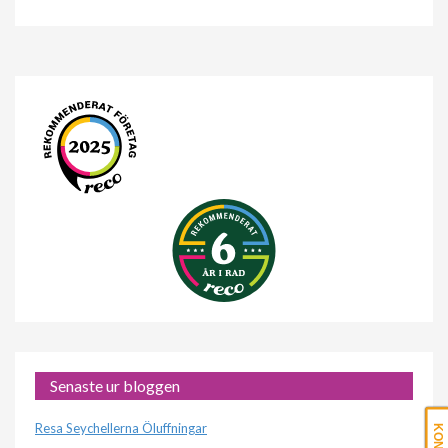
Senaste ur bloggen
Resa Seychellerna Öluffningar