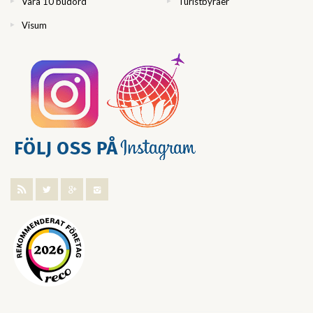
Våra 10 budord
Turistbyråer
Visum