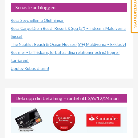
KONTAKTA OSS
Senaste ur bloggen
Resa Seychellerna Öluffningar
Resa Carpe Diem Beach Resort & Spa (5*) – Indcen´s Maldiverna
Succé!
The Nautilus Beach & Ocean Houses (5*+) Maldiverna – Exklusivt
Res mer – bli friskare, förbättra dina relationer och nå högre i
karriären!
Upplev Kubas charm!
Dela upp din betalning – räntefritt 3/6/12/24mån