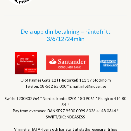
Dela upp din betalning – räntefritt
3/6/12/24mån
Olof Palmes Gata 12 (T-hötorget) 111 37 Stockholm
Telefon: 08-562 65 000 * Email: info@indcen.se
Swish: 1230832964 * Nordea konto 3201 180 9061 * Plusgiro: 414 80
34-4
Pay from overseas: IBAN SE97 9500 0099 6026 4148 0344 *
SWIFT/BIC: NDEASESS
Vi innehar IATA-licens och har ställt ut statlig resegaranti hos