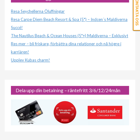
KONTAKTA OSS
Resa Seychellerna Öluffningar
Resa Carpe Diem Beach Resort & Spa (5*) – Indcen´s Maldiverna
Succé!
The Nautilus Beach & Ocean Houses (5*+) Maldiverna – Exklusivt
Res mer – bli friskare, förbättra dina relationer och nå högre i
karriären!
Upplev Kubas charm!
Dela upp din betalning – räntefritt 3/6/12/24mån