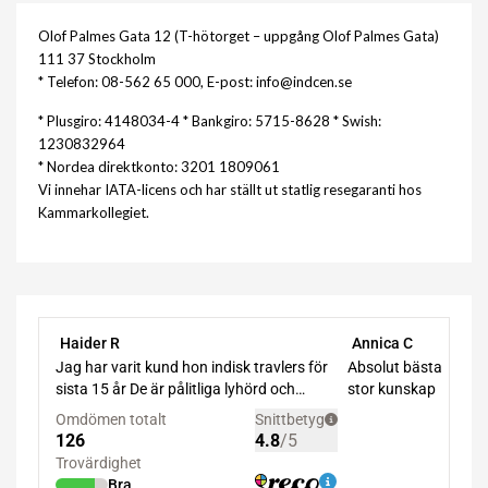
Olof Palmes Gata 12 (T-hötorget – uppgång Olof Palmes Gata)
111 37 Stockholm
* Telefon: 08-562 65 000, E-post: info@indcen.se
* Plusgiro: 4148034-4 * Bankgiro: 5715-8628 * Swish:
1230832964
* Nordea direktkonto: 3201 1809061
Vi innehar IATA-licens och har ställt ut statlig resegaranti hos
Kammarkollegiet.