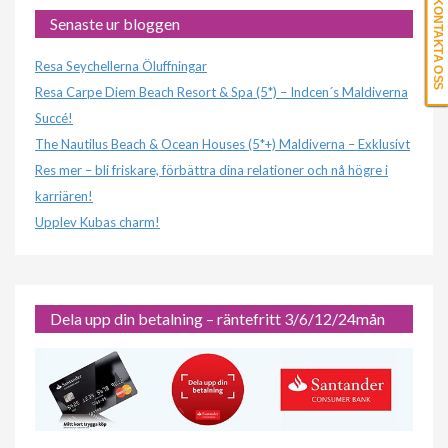
KONTAKTA OSS
Senaste ur bloggen
Resa Seychellerna Öluffningar
Resa Carpe Diem Beach Resort & Spa (5*) – Indcen´s Maldiverna
Succé!
The Nautilus Beach & Ocean Houses (5*+) Maldiverna – Exklusivt
Res mer – bli friskare, förbättra dina relationer och nå högre i
karriären!
Upplev Kubas charm!
Dela upp din betalning – räntefritt 3/6/12/24mån