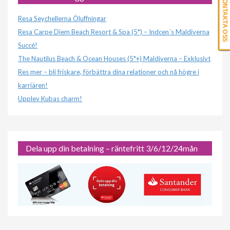
KONTAKTA OSS
Resa Seychellerna Öluffningar
Resa Carpe Diem Beach Resort & Spa (5*) – Indcen´s Maldiverna
Succé!
The Nautilus Beach & Ocean Houses (5*+) Maldiverna – Exklusivt
Res mer – bli friskare, förbättra dina relationer och nå högre i
karriären!
Upplev Kubas charm!
Dela upp din betalning – räntefritt 3/6/12/24mån