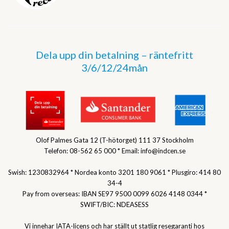
Dela upp din betalning – räntefritt
3/6/12/24mån
Olof Palmes Gata 12 (T-hötorget) 111 37 Stockholm
Telefon: 08-562 65 000 * Email: info@indcen.se
Swish: 1230832964 * Nordea konto 3201 180 9061 * Plusgiro: 414 80
34-4
Pay from overseas: IBAN SE97 9500 0099 6026 4148 0344 *
SWIFT/BIC: NDEASESS
Vi innehar IATA-licens och har ställt ut statlig resegaranti hos