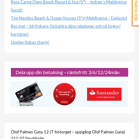
KONTAKTA OSS
Resa Carpe Diem Beach Resort & Spa (5*) – Indcen´s Maldiverna
Succé!
The Nautilus Beach & Ocean Houses (5*+) Maldiverna – Exklusivt
Res mer – bli friskare, förbättra dina relationer och nå högre i
karriären!
Upplev Kubas charm!
Dela upp din betalning – räntefritt 3/6/12/24mån
Olof Palmes Gata 12 (T-hötorget – uppgång Olof Palmes Gata)
111 37 Stockholm