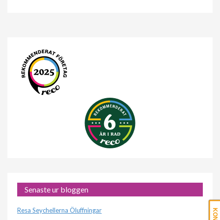
Senaste ur bloggen
Resa Seychellerna Öluffningar