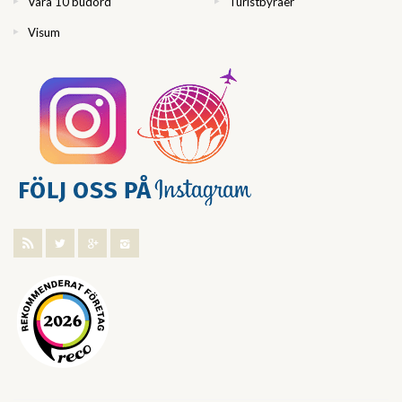
Våra 10 budord
Turistbyråer
Visum