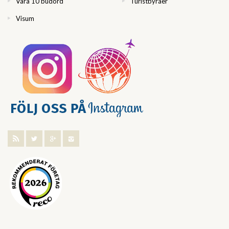
Våra 10 budord
Turistbyråer
Visum