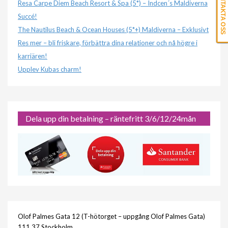
KONTAKTA OSS
Resa Carpe Diem Beach Resort & Spa (5*) – Indcen´s Maldiverna
Succé!
The Nautilus Beach & Ocean Houses (5*+) Maldiverna – Exklusivt
Res mer – bli friskare, förbättra dina relationer och nå högre i
karriären!
Upplev Kubas charm!
Dela upp din betalning – räntefritt 3/6/12/24mån
Olof Palmes Gata 12 (T-hötorget – uppgång Olof Palmes Gata)
111 37 Stockholm