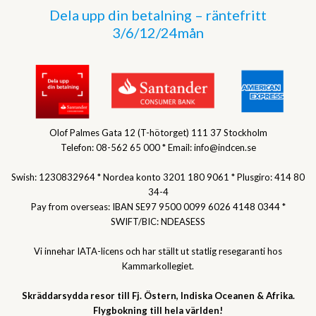
Dela upp din betalning – räntefritt
3/6/12/24mån
Olof Palmes Gata 12 (T-hötorget) 111 37 Stockholm
Telefon: 08-562 65 000 * Email: info@indcen.se
Swish: 1230832964 * Nordea konto 3201 180 9061 * Plusgiro: 414 80
34-4
Pay from overseas: IBAN SE97 9500 0099 6026 4148 0344 *
SWIFT/BIC: NDEASESS
Vi innehar IATA-licens och har ställt ut statlig resegaranti hos
Kammarkollegiet.
Skräddarsydda resor till Fj. Östern, Indiska Oceanen & Afrika.
Flygbokning till hela världen!