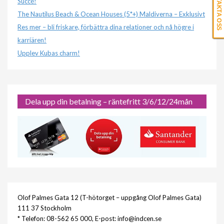
KONTAKTA OSS
Succé!
The Nautilus Beach & Ocean Houses (5*+) Maldiverna – Exklusivt
Res mer – bli friskare, förbättra dina relationer och nå högre i
karriären!
Upplev Kubas charm!
Dela upp din betalning – räntefritt 3/6/12/24mån
Olof Palmes Gata 12 (T-hötorget – uppgång Olof Palmes Gata)
111 37 Stockholm
* Telefon: 08-562 65 000, E-post: info@indcen.se